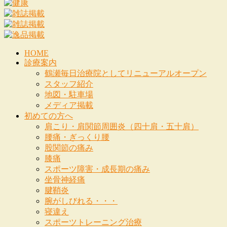
HOME
診療案内
鶴瀬毎日治療院としてリニューアルオープン
スタッフ紹介
地図・駐車場
メディア掲載
初めての方へ
肩こり・肩関節周囲炎（四十肩・五十肩）
腰痛・ぎっくり腰
股関節の痛み
膝痛
スポーツ障害・成長期の痛み
坐骨神経痛
腱鞘炎
腕がしびれる・・・
寝違え
スポーツトレーニング治療