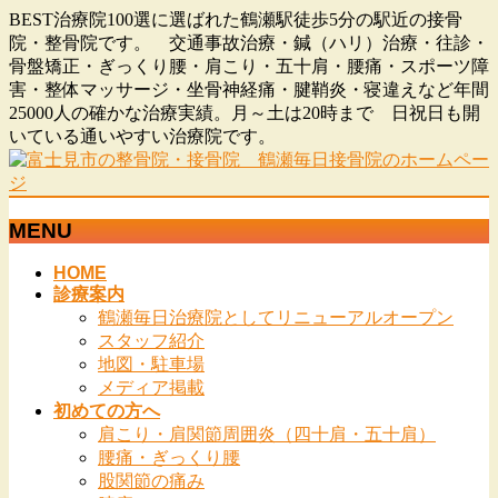
BEST治療院100選に選ばれた鶴瀬駅徒歩5分の駅近の接骨
院・整骨院です。 交通事故治療・鍼（ハリ）治療・往診・
骨盤矯正・ぎっくり腰・肩こり・五十肩・腰痛・スポーツ障
害・整体マッサージ・坐骨神経痛・腱鞘炎・寝違えなど年間
25000人の確かな治療実績。月～土は20時まで 日祝日も開
いている通いやすい治療院です。
MENU
メ
HOME
診療案内
ニ
鶴瀬毎日治療院としてリニューアルオープン
ュ
スタッフ紹介
ー
地図・駐車場
を
メディア掲載
飛
初めての方へ
ば
肩こり・肩関節周囲炎（四十肩・五十肩）
す
腰痛・ぎっくり腰
股関節の痛み