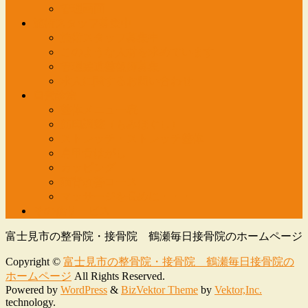
管理画面
施術スタッフ募集中
施術スタッフ募集中
このような人材を求めています
管理柔道整復師募集
求人に関するお問い合わせ
自費診療
整体メニュー表
筋肉調整（もみほぐし）
ストレッチ・ストレッチ整体
肩甲骨はがし
カッピング
猫背改善コース
マッサージを長めに・・・
その他サービス
富士見市の整骨院・接骨院 鶴瀬毎日接骨院のホームページ
Copyright ©
富士見市の整骨院・接骨院 鶴瀬毎日接骨院の
ホームページ
All Rights Reserved.
Powered by
WordPress
&
BizVektor Theme
by
Vektor,Inc.
technology.