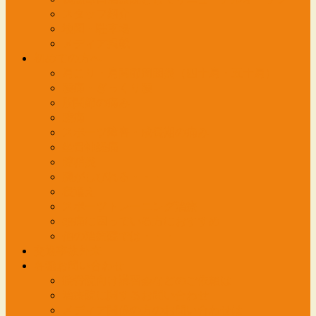
スタッフ紹介
地図・駐車場
メディア掲載
初めての方へ
肩こり・肩関節周囲炎（四十肩・五十肩）
腰痛・ぎっくり腰
股関節の痛み
膝痛
スポーツ障害・成長期の痛み
坐骨神経痛
腱鞘炎
腕がしびれる・・・
寝違え
スポーツトレーニング治療
頭痛に困っている方におすすめ
他の治療院では・・・
交通事故外来
各種お問い合わせ
接骨院向け講習会などのご依頼は
治療院に関するお問い合わせ
メディア関係の方のお問い合わせは