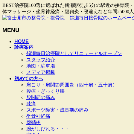
BEST治療院100選に選ばれた鶴瀬駅徒歩5分の駅近の接
体マッサージ・坐骨神経痛・腱鞘炎・寝違えなど年間2500
MENU
メ
HOME
診療案内
ニ
鶴瀬毎日治療院としてリニューアルオープン
ュ
スタッフ紹介
ー
地図・駐車場
を
メディア掲載
飛
初めての方へ
ば
肩こり・肩関節周囲炎（四十肩・五十肩）
す
腰痛・ぎっくり腰
股関節の痛み
膝痛
スポーツ障害・成長期の痛み
坐骨神経痛
腱鞘炎
腕がしびれる・・・