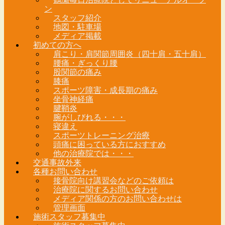
ン
スタッフ紹介
地図・駐車場
メディア掲載
初めての方へ
肩こり・肩関節周囲炎（四十肩・五十肩）
腰痛・ぎっくり腰
股関節の痛み
膝痛
スポーツ障害・成長期の痛み
坐骨神経痛
腱鞘炎
腕がしびれる・・・
寝違え
スポーツトレーニング治療
頭痛に困っている方におすすめ
他の治療院では・・・
交通事故外来
各種お問い合わせ
接骨院向け講習会などのご依頼は
治療院に関するお問い合わせ
メディア関係の方のお問い合わせは
管理画面
施術スタッフ募集中