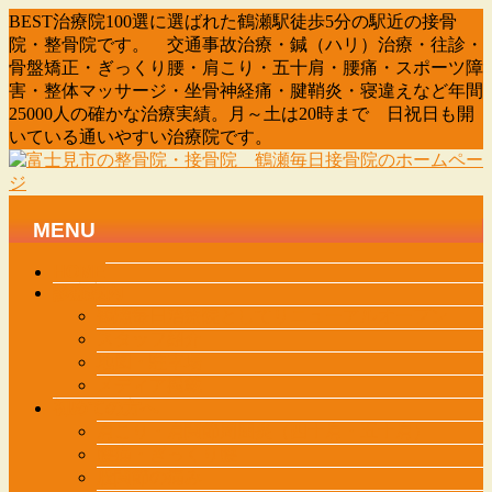
BEST治療院100選に選ばれた鶴瀬駅徒歩5分の駅近の接骨
院・整骨院です。 交通事故治療・鍼（ハリ）治療・往診・
骨盤矯正・ぎっくり腰・肩こり・五十肩・腰痛・スポーツ障
害・整体マッサージ・坐骨神経痛・腱鞘炎・寝違えなど年間
25000人の確かな治療実績。月～土は20時まで 日祝日も開
いている通いやすい治療院です。
MENU
メ
HOME
診療案内
ニ
鶴瀬毎日治療院としてリニューアルオープン
ュ
スタッフ紹介
ー
地図・駐車場
を
メディア掲載
飛
初めての方へ
ば
肩こり・肩関節周囲炎（四十肩・五十肩）
す
腰痛・ぎっくり腰
股関節の痛み