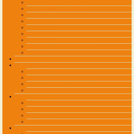
膝痛
スポーツ障害・成長期の痛み
坐骨神経痛
腱鞘炎
腕がしびれる・・・
寝違え
スポーツトレーニング治療
頭痛に困っている方におすすめ
他の治療院では・・・
交通事故外来
各種お問い合わせ
接骨院向け講習会などのご依頼は
治療院に関するお問い合わせ
メディア関係の方のお問い合わせは
管理画面
施術スタッフ募集中
施術スタッフ募集中
このような人材を求めています
管理柔道整復師募集
求人に関するお問い合わせ
自費診療