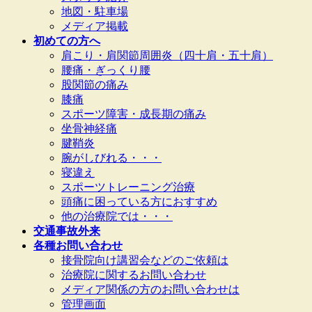
地図・駐車場
を
メディア掲載
飛
初めての方へ
ば
肩こり・肩関節周囲炎（四十肩・五十肩）
す
腰痛・ぎっくり腰
股関節の痛み
膝痛
スポーツ障害・成長期の痛み
坐骨神経痛
腱鞘炎
腕がしびれる・・・
寝違え
スポーツトレーニング治療
頭痛に困っている方におすすめ
他の治療院では・・・
交通事故外来
各種お問い合わせ
接骨院向け講習会などのご依頼は
治療院に関するお問い合わせ
メディア関係の方のお問い合わせは
管理画面