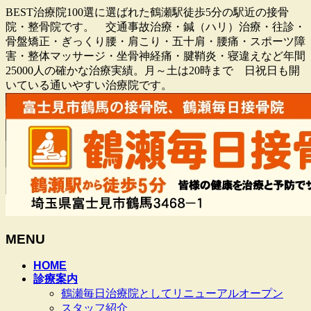
BEST治療院100選に選ばれた鶴瀬駅徒歩5分の駅近の接骨
院・整骨院です。 交通事故治療・鍼（ハリ）治療・往診・
骨盤矯正・ぎっくり腰・肩こり・五十肩・腰痛・スポーツ障
害・整体マッサージ・坐骨神経痛・腱鞘炎・寝違えなど年間
25000人の確かな治療実績。月～土は20時まで 日祝日も開
いている通いやすい治療院です。
MENU
メ
HOME
診療案内
ニ
鶴瀬毎日治療院としてリニューアルオープン
ュ
スタッフ紹介
ー