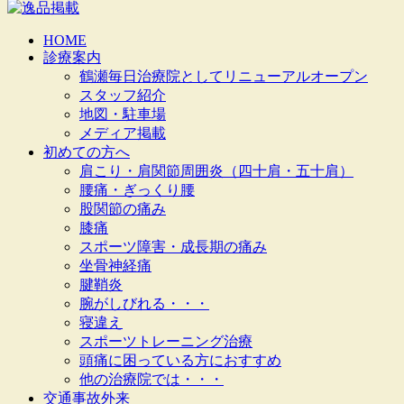
HOME
診療案内
鶴瀬毎日治療院としてリニューアルオープン
スタッフ紹介
地図・駐車場
メディア掲載
初めての方へ
肩こり・肩関節周囲炎（四十肩・五十肩）
腰痛・ぎっくり腰
股関節の痛み
膝痛
スポーツ障害・成長期の痛み
坐骨神経痛
腱鞘炎
腕がしびれる・・・
寝違え
スポーツトレーニング治療
頭痛に困っている方におすすめ
他の治療院では・・・
交通事故外来