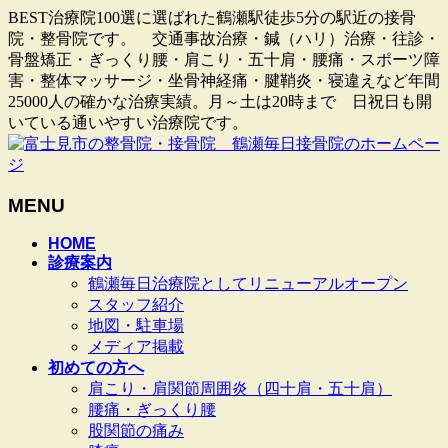
BEST治療院100選に選ばれた鶴瀬駅徒歩5分の駅近の接骨
院・整骨院です。 交通事故治療・鍼（ハリ）治療・往診・
骨盤矯正・ぎっくり腰・肩こり・五十肩・腰痛・スポーツ障
害・整体マッサージ・坐骨神経痛・腱鞘炎・寝違えなど年間
25000人の確かな治療実績。月～土は20時まで 日祝日も開
いている通いやすい治療院です。
MENU
メ
HOME
診療案内
ニ
鶴瀬毎日治療院としてリニューアルオープン
ュ
スタッフ紹介
ー
地図・駐車場
を
メディア掲載
飛
初めての方へ
ば
肩こり・肩関節周囲炎（四十肩・五十肩）
す
腰痛・ぎっくり腰
股関節の痛み