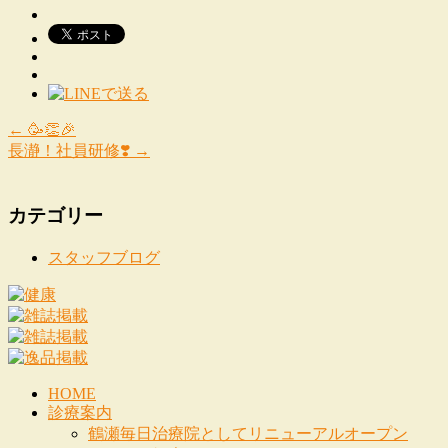
←
🥳👏🎉
長瀞！社員研修❣️
→
カテゴリー
スタッフブログ
HOME
診療案内
鶴瀬毎日治療院としてリニューアルオープン