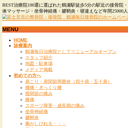
BEST治療院100選に選ばれた鶴瀬駅徒歩5分の駅近の接
体マッサージ・坐骨神経痛・腱鞘炎・寝違えなど年間2500
MENU
メ
HOME
診療案内
ニ
鶴瀬毎日治療院としてリニューアルオープン
ュ
スタッフ紹介
ー
地図・駐車場
を
メディア掲載
飛
初めての方へ
ば
肩こり・肩関節周囲炎（四十肩・五十肩）
す
腰痛・ぎっくり腰
股関節の痛み
膝痛
スポーツ障害・成長期の痛み
坐骨神経痛
腱鞘炎
腕がしびれる・・・