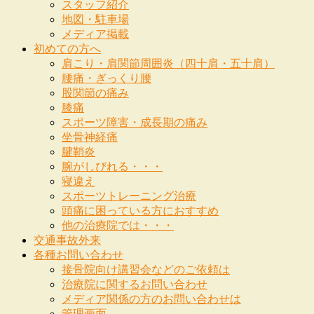
スタッフ紹介
地図・駐車場
メディア掲載
初めての方へ
肩こり・肩関節周囲炎（四十肩・五十肩）
腰痛・ぎっくり腰
股関節の痛み
膝痛
スポーツ障害・成長期の痛み
坐骨神経痛
腱鞘炎
腕がしびれる・・・
寝違え
スポーツトレーニング治療
頭痛に困っている方におすすめ
他の治療院では・・・
交通事故外来
各種お問い合わせ
接骨院向け講習会などのご依頼は
治療院に関するお問い合わせ
メディア関係の方のお問い合わせは
管理画面