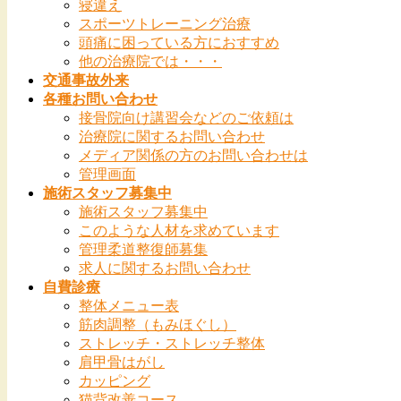
寝違え
スポーツトレーニング治療
頭痛に困っている方におすすめ
他の治療院では・・・
交通事故外来
各種お問い合わせ
接骨院向け講習会などのご依頼は
治療院に関するお問い合わせ
メディア関係の方のお問い合わせは
管理画面
施術スタッフ募集中
施術スタッフ募集中
このような人材を求めています
管理柔道整復師募集
求人に関するお問い合わせ
自費診療
整体メニュー表
筋肉調整（もみほぐし）
ストレッチ・ストレッチ整体
肩甲骨はがし
カッピング
猫背改善コース