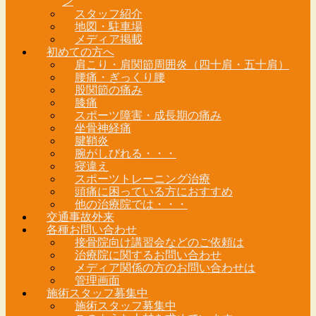
ン
スタッフ紹介
地図・駐車場
メディア掲載
初めての方へ
肩こり・肩関節周囲炎（四十肩・五十肩）
腰痛・ぎっくり腰
股関節の痛み
膝痛
スポーツ障害・成長期の痛み
坐骨神経痛
腱鞘炎
腕がしびれる・・・
寝違え
スポーツトレーニング治療
頭痛に困っている方におすすめ
他の治療院では・・・
交通事故外来
各種お問い合わせ
接骨院向け講習会などのご依頼は
治療院に関するお問い合わせ
メディア関係の方のお問い合わせは
管理画面
施術スタッフ募集中
施術スタッフ募集中