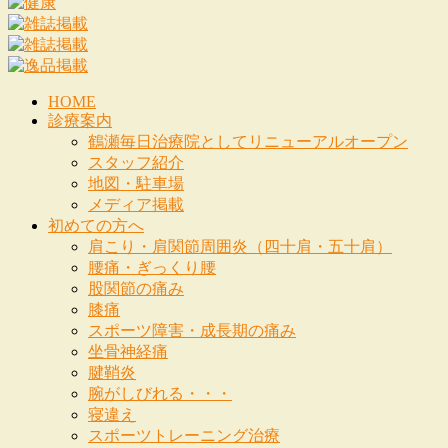
HOME
診療案内
鶴瀬毎日治療院としてリニューアルオープン
スタッフ紹介
地図・駐車場
メディア掲載
初めての方へ
肩こり・肩関節周囲炎（四十肩・五十肩）
腰痛・ぎっくり腰
股関節の痛み
膝痛
スポーツ障害・成長期の痛み
坐骨神経痛
腱鞘炎
腕がしびれる・・・
寝違え
スポーツトレーニング治療