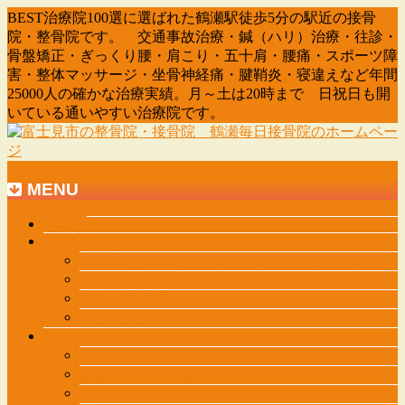
BEST治療院100選に選ばれた鶴瀬駅徒歩5分の駅近の接骨
院・整骨院です。 交通事故治療・鍼（ハリ）治療・往診・
骨盤矯正・ぎっくり腰・肩こり・五十肩・腰痛・スポーツ障
害・整体マッサージ・坐骨神経痛・腱鞘炎・寝違えなど年間
25000人の確かな治療実績。月～土は20時まで 日祝日も開
いている通いやすい治療院です。
MENU
メ
HOME
診療案内
ニ
鶴瀬毎日治療院としてリニューアルオープン
ュ
スタッフ紹介
ー
地図・駐車場
を
メディア掲載
飛
初めての方へ
ば
肩こり・肩関節周囲炎（四十肩・五十肩）
す
腰痛・ぎっくり腰
股関節の痛み