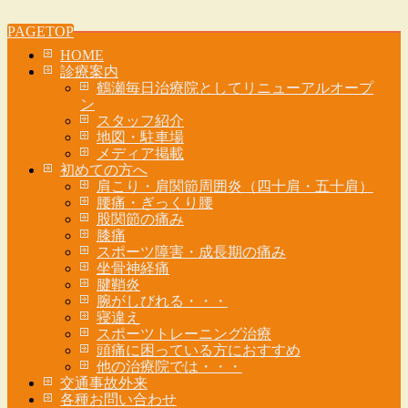
PAGETOP
HOME
診療案内
鶴瀬毎日治療院としてリニューアルオープ
ン
スタッフ紹介
地図・駐車場
メディア掲載
初めての方へ
肩こり・肩関節周囲炎（四十肩・五十肩）
腰痛・ぎっくり腰
股関節の痛み
膝痛
スポーツ障害・成長期の痛み
坐骨神経痛
腱鞘炎
腕がしびれる・・・
寝違え
スポーツトレーニング治療
頭痛に困っている方におすすめ
他の治療院では・・・
交通事故外来
各種お問い合わせ