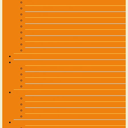
膝痛
スポーツ障害・成長期の痛み
坐骨神経痛
腱鞘炎
腕がしびれる・・・
寝違え
スポーツトレーニング治療
頭痛に困っている方におすすめ
他の治療院では・・・
交通事故外来
各種お問い合わせ
接骨院向け講習会などのご依頼は
治療院に関するお問い合わせ
メディア関係の方のお問い合わせは
管理画面
施術スタッフ募集中
施術スタッフ募集中
このような人材を求めています
管理柔道整復師募集
求人に関するお問い合わせ
自費診療