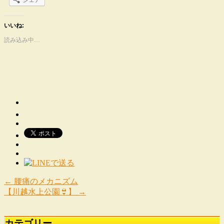
いいね:
読み込み中…
←
腰痛のメカニズム
【川越水上公園👙】
→
カテゴリー