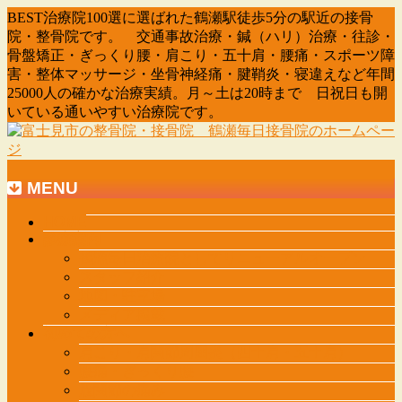
BEST治療院100選に選ばれた鶴瀬駅徒歩5分の駅近の接骨
院・整骨院です。 交通事故治療・鍼（ハリ）治療・往診・
骨盤矯正・ぎっくり腰・肩こり・五十肩・腰痛・スポーツ障
害・整体マッサージ・坐骨神経痛・腱鞘炎・寝違えなど年間
25000人の確かな治療実績。月～土は20時まで 日祝日も開
いている通いやすい治療院です。
MENU
メ
HOME
診療案内
ニ
鶴瀬毎日治療院としてリニューアルオープン
ュ
スタッフ紹介
ー
地図・駐車場
を
メディア掲載
飛
初めての方へ
ば
肩こり・肩関節周囲炎（四十肩・五十肩）
す
腰痛・ぎっくり腰
股関節の痛み