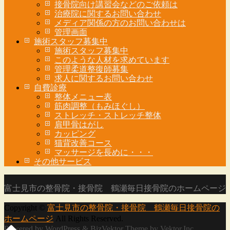
接骨院向け講習会などのご依頼は
治療院に関するお問い合わせ
メディア関係の方のお問い合わせは
管理画面
施術スタッフ募集中
施術スタッフ募集中
このような人材を求めています
管理柔道整復師募集
求人に関するお問い合わせ
自費診療
整体メニュー表
筋肉調整（もみほぐし）
ストレッチ・ストレッチ整体
肩甲骨はがし
カッピング
猫背改善コース
マッサージを長めに・・・
その他サービス
富士見市の整骨院・接骨院 鶴瀬毎日接骨院のホームページ
Copyright ©
富士見市の整骨院・接骨院 鶴瀬毎日接骨院の
ホームページ
All Rights Reserved.
Powered by
WordPress
&
BizVektor Theme
by
Vektor,Inc.