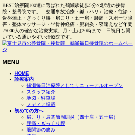
BEST治療院100選に選ばれた鶴瀬駅徒歩5分の駅近の接骨
院・整骨院です。 交通事故治療・鍼（ハリ）治療・往診・
骨盤矯正・ぎっくり腰・肩こり・五十肩・腰痛・スポーツ障
害・整体マッサージ・坐骨神経痛・腱鞘炎・寝違えなど年間
25000人の確かな治療実績。月～土は20時まで 日祝日も開
いている通いやすい治療院です。
MENU
メ
HOME
診療案内
ニ
鶴瀬毎日治療院としてリニューアルオープン
ュ
スタッフ紹介
ー
地図・駐車場
を
メディア掲載
飛
初めての方へ
ば
肩こり・肩関節周囲炎（四十肩・五十肩）
す
腰痛・ぎっくり腰
股関節の痛み