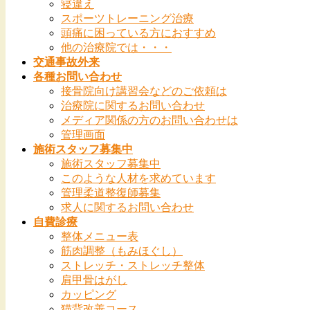
寝違え
スポーツトレーニング治療
頭痛に困っている方におすすめ
他の治療院では・・・
交通事故外来
各種お問い合わせ
接骨院向け講習会などのご依頼は
治療院に関するお問い合わせ
メディア関係の方のお問い合わせは
管理画面
施術スタッフ募集中
施術スタッフ募集中
このような人材を求めています
管理柔道整復師募集
求人に関するお問い合わせ
自費診療
整体メニュー表
筋肉調整（もみほぐし）
ストレッチ・ストレッチ整体
肩甲骨はがし
カッピング
猫背改善コース