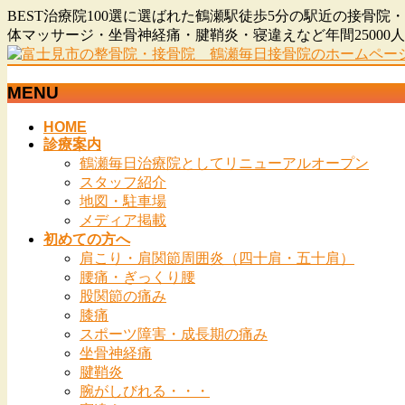
BEST治療院100選に選ばれた鶴瀬駅徒歩5分の駅近の接
体マッサージ・坐骨神経痛・腱鞘炎・寝違えなど年間2500
MENU
メ
HOME
診療案内
ニ
鶴瀬毎日治療院としてリニューアルオープン
ュ
スタッフ紹介
ー
地図・駐車場
を
メディア掲載
飛
初めての方へ
ば
肩こり・肩関節周囲炎（四十肩・五十肩）
す
腰痛・ぎっくり腰
股関節の痛み
膝痛
スポーツ障害・成長期の痛み
坐骨神経痛
腱鞘炎
腕がしびれる・・・