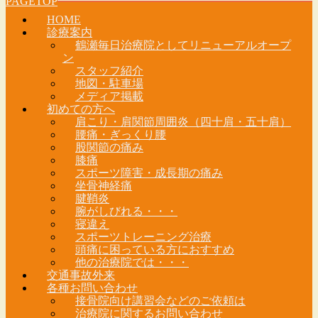
PAGETOP
HOME
診療案内
鶴瀬毎日治療院としてリニューアルオープ
ン
スタッフ紹介
地図・駐車場
メディア掲載
初めての方へ
肩こり・肩関節周囲炎（四十肩・五十肩）
腰痛・ぎっくり腰
股関節の痛み
膝痛
スポーツ障害・成長期の痛み
坐骨神経痛
腱鞘炎
腕がしびれる・・・
寝違え
スポーツトレーニング治療
頭痛に困っている方におすすめ
他の治療院では・・・
交通事故外来
各種お問い合わせ
接骨院向け講習会などのご依頼は
治療院に関するお問い合わせ