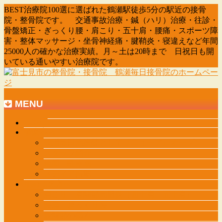
BEST治療院100選に選ばれた鶴瀬駅徒歩5分の駅近の接骨
院・整骨院です。 交通事故治療・鍼（ハリ）治療・往診・
骨盤矯正・ぎっくり腰・肩こり・五十肩・腰痛・スポーツ障
害・整体マッサージ・坐骨神経痛・腱鞘炎・寝違えなど年間
25000人の確かな治療実績。月～土は20時まで 日祝日も開
いている通いやすい治療院です。
MENU
メ
HOME
診療案内
ニ
鶴瀬毎日治療院としてリニューアルオープン
ュ
スタッフ紹介
ー
地図・駐車場
を
メディア掲載
飛
初めての方へ
ば
肩こり・肩関節周囲炎（四十肩・五十肩）
す
腰痛・ぎっくり腰
股関節の痛み