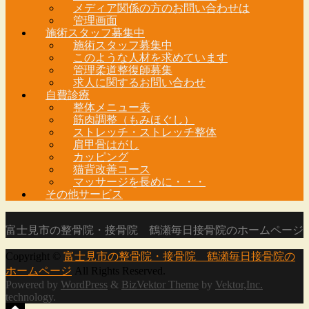
メディア関係の方のお問い合わせは
管理画面
施術スタッフ募集中
施術スタッフ募集中
このような人材を求めています
管理柔道整復師募集
求人に関するお問い合わせ
自費診療
整体メニュー表
筋肉調整（もみほぐし）
ストレッチ・ストレッチ整体
肩甲骨はがし
カッピング
猫背改善コース
マッサージを長めに・・・
その他サービス
富士見市の整骨院・接骨院 鶴瀬毎日接骨院のホームページ
Copyright ©
富士見市の整骨院・接骨院 鶴瀬毎日接骨院の
ホームページ
All Rights Reserved.
Powered by
WordPress
&
BizVektor Theme
by
Vektor,Inc.
technology.