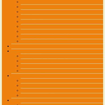
膝痛
スポーツ障害・成長期の痛み
坐骨神経痛
腱鞘炎
腕がしびれる・・・
寝違え
スポーツトレーニング治療
頭痛に困っている方におすすめ
他の治療院では・・・
交通事故外来
各種お問い合わせ
接骨院向け講習会などのご依頼は
治療院に関するお問い合わせ
メディア関係の方のお問い合わせは
管理画面
施術スタッフ募集中
施術スタッフ募集中
このような人材を求めています
管理柔道整復師募集
求人に関するお問い合わせ
自費診療