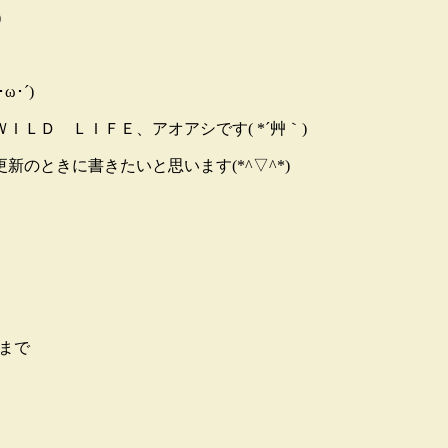
）
･´)
ＬＤ ＬＩＦＥ、アオアシです( *´艸｀)
のときに書きたいと思います(*^▽^*)
0まで