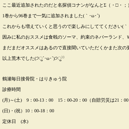
ここ最近追加されたのだと名探偵コナンがなんとΣ（・□・；
1巻から96巻まで一気に追加されました(｀･ω･´)
これからも増えていくと思うので楽しみにしててください(｀･ω
因みに私のおススメは食戟のソーマ、約束のネバーランド、ＷＩ
まだまだオススメはあるので直接聞いていただくかまた次の更新
以上荒木でした(੭ु´･ω･`)੭ु⁾⁾
鶴瀬毎日接骨院・はりきゅう院
診療時間
(月)～(土) 9：00-13：00 15：00-20：00（自賠労災は21：0
(日)・(祝）10：00-18：00
定休日 (水)