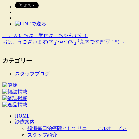
←
こんにちは！受付はーちゃんです！
おはようございます(੭ु´･ω･`)੭ु⁾⁾荒木です(*´▽｀*)
→
カテゴリー
スタッフブログ
HOME
診療案内
鶴瀬毎日治療院としてリニューアルオープン
スタッフ紹介