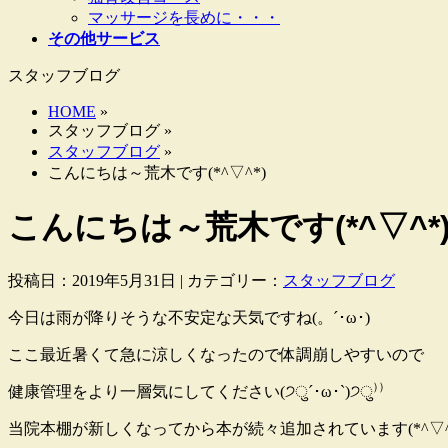
マッサージを長めに・・・
その他サービス
スタッフブログ
HOME
»
スタッフブログ »
スタッフブログ
»
こんにちは～荒木です(*^▽^*)
こんにちは～荒木です(*^▽^*
投稿日：2019年5月31日 | カテゴリー：
スタッフブログ
今日は雨が降りそうな不安定な天気ですね(。´･ω･)
ここ最近暑くて急に涼しくなったので体調崩しやすいので
健康管理をより一層気にしてください(੭ु´･ω･`)੭ु⁾⁾
当院本棚が新しくなってから本が続々追加されています(*^▽^