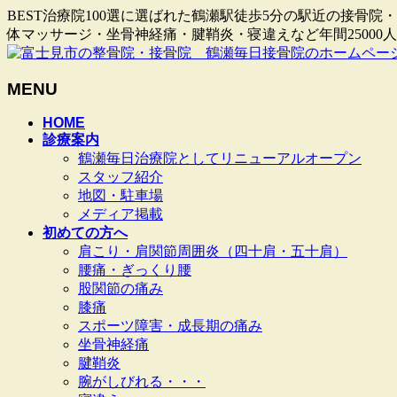
BEST治療院100選に選ばれた鶴瀬駅徒歩5分の駅近の接
体マッサージ・坐骨神経痛・腱鞘炎・寝違えなど年間2500
MENU
メ
HOME
診療案内
ニ
鶴瀬毎日治療院としてリニューアルオープン
ュ
スタッフ紹介
ー
地図・駐車場
を
メディア掲載
飛
初めての方へ
ば
肩こり・肩関節周囲炎（四十肩・五十肩）
す
腰痛・ぎっくり腰
股関節の痛み
膝痛
スポーツ障害・成長期の痛み
坐骨神経痛
腱鞘炎
腕がしびれる・・・