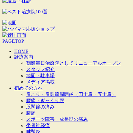
PAGETOP
HOME
診療案内
鶴瀬毎日治療院としてリニューアルオープン
スタッフ紹介
地図・駐車場
メディア掲載
初めての方へ
肩こり・肩関節周囲炎（四十肩・五十肩）
腰痛・ぎっくり腰
股関節の痛み
膝痛
スポーツ障害・成長期の痛み
坐骨神経痛
腱鞘炎