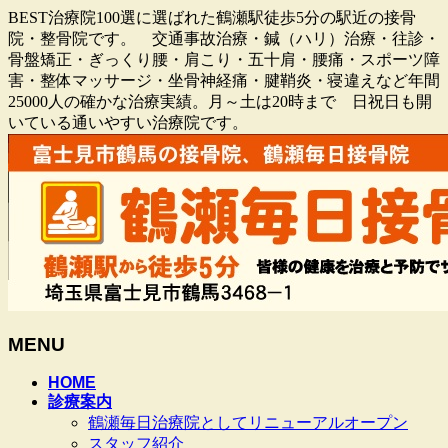
BEST治療院100選に選ばれた鶴瀬駅徒歩5分の駅近の接骨
院・整骨院です。 交通事故治療・鍼（ハリ）治療・往診・
骨盤矯正・ぎっくり腰・肩こり・五十肩・腰痛・スポーツ障
害・整体マッサージ・坐骨神経痛・腱鞘炎・寝違えなど年間
25000人の確かな治療実績。月～土は20時まで 日祝日も開
いている通いやすい治療院です。
MENU
メ
HOME
診療案内
ニ
鶴瀬毎日治療院としてリニューアルオープン
ュ
スタッフ紹介
ー