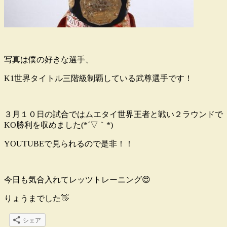
写真は僕の好きな選手、
K1世界タイトル三階級制覇している武尊選手です！
３月１０日の試合ではムエタイ世界王者と戦い２ラウンドで
KO勝利を収めました(*´▽｀*)
YOUTUBEで見られるので是非！！
今日も気合入れてレッツトレーニング😍
りょうまでした👋
シェア