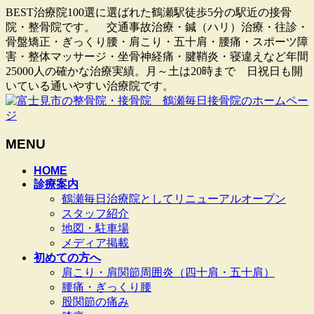
BEST治療院100選に選ばれた鶴瀬駅徒歩5分の駅近の接骨
院・整骨院です。 交通事故治療・鍼（ハリ）治療・往診・
骨盤矯正・ぎっくり腰・肩こり・五十肩・腰痛・スポーツ障
害・整体マッサージ・坐骨神経痛・腱鞘炎・寝違えなど年間
25000人の確かな治療実績。月～土は20時まで 日祝日も開
いている通いやすい治療院です。
MENU
メ
HOME
診療案内
ニ
鶴瀬毎日治療院としてリニューアルオープン
ュ
スタッフ紹介
ー
地図・駐車場
を
メディア掲載
飛
初めての方へ
ば
肩こり・肩関節周囲炎（四十肩・五十肩）
す
腰痛・ぎっくり腰
股関節の痛み