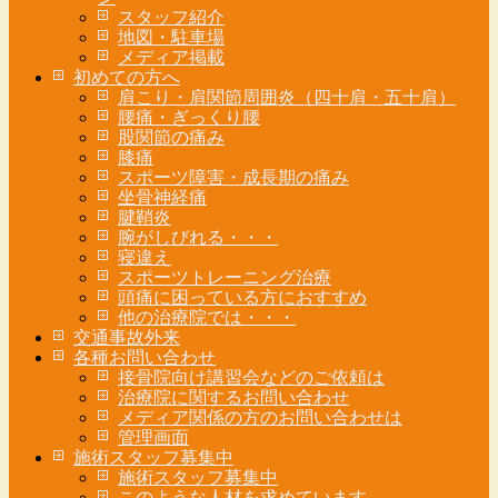
スタッフ紹介
地図・駐車場
メディア掲載
初めての方へ
肩こり・肩関節周囲炎（四十肩・五十肩）
腰痛・ぎっくり腰
股関節の痛み
膝痛
スポーツ障害・成長期の痛み
坐骨神経痛
腱鞘炎
腕がしびれる・・・
寝違え
スポーツトレーニング治療
頭痛に困っている方におすすめ
他の治療院では・・・
交通事故外来
各種お問い合わせ
接骨院向け講習会などのご依頼は
治療院に関するお問い合わせ
メディア関係の方のお問い合わせは
管理画面
施術スタッフ募集中
施術スタッフ募集中
このような人材を求めています