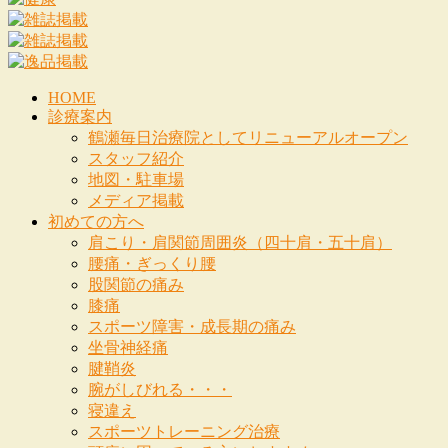
HOME
診療案内
鶴瀬毎日治療院としてリニューアルオープン
スタッフ紹介
地図・駐車場
メディア掲載
初めての方へ
肩こり・肩関節周囲炎（四十肩・五十肩）
腰痛・ぎっくり腰
股関節の痛み
膝痛
スポーツ障害・成長期の痛み
坐骨神経痛
腱鞘炎
腕がしびれる・・・
寝違え
スポーツトレーニング治療