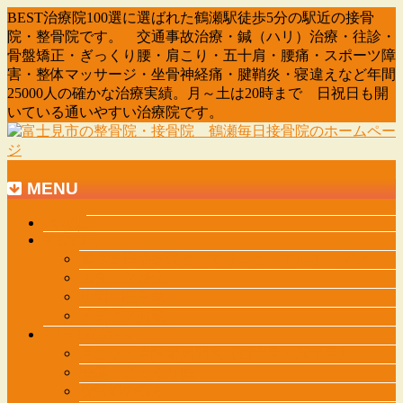
BEST治療院100選に選ばれた鶴瀬駅徒歩5分の駅近の接骨
院・整骨院です。 交通事故治療・鍼（ハリ）治療・往診・
骨盤矯正・ぎっくり腰・肩こり・五十肩・腰痛・スポーツ障
害・整体マッサージ・坐骨神経痛・腱鞘炎・寝違えなど年間
25000人の確かな治療実績。月～土は20時まで 日祝日も開
いている通いやすい治療院です。
MENU
メ
HOME
診療案内
ニ
鶴瀬毎日治療院としてリニューアルオープン
ュ
スタッフ紹介
ー
地図・駐車場
を
メディア掲載
飛
初めての方へ
ば
肩こり・肩関節周囲炎（四十肩・五十肩）
す
腰痛・ぎっくり腰
股関節の痛み