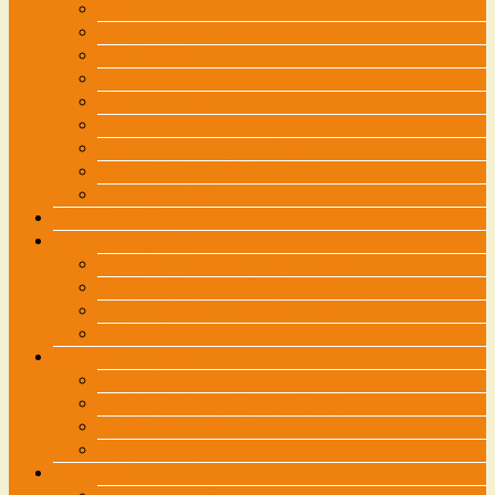
膝痛
スポーツ障害・成長期の痛み
坐骨神経痛
腱鞘炎
腕がしびれる・・・
寝違え
スポーツトレーニング治療
頭痛に困っている方におすすめ
他の治療院では・・・
交通事故外来
各種お問い合わせ
接骨院向け講習会などのご依頼は
治療院に関するお問い合わせ
メディア関係の方のお問い合わせは
管理画面
施術スタッフ募集中
施術スタッフ募集中
このような人材を求めています
管理柔道整復師募集
求人に関するお問い合わせ
自費診療