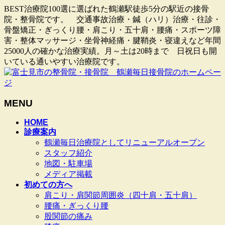
BEST治療院100選に選ばれた鶴瀬駅徒歩5分の駅近の接骨
院・整骨院です。 交通事故治療・鍼（ハリ）治療・往診・
骨盤矯正・ぎっくり腰・肩こり・五十肩・腰痛・スポーツ障
害・整体マッサージ・坐骨神経痛・腱鞘炎・寝違えなど年間
25000人の確かな治療実績。月～土は20時まで 日祝日も開
いている通いやすい治療院です。
MENU
メ
HOME
診療案内
ニ
鶴瀬毎日治療院としてリニューアルオープン
ュ
スタッフ紹介
ー
地図・駐車場
を
メディア掲載
飛
初めての方へ
ば
肩こり・肩関節周囲炎（四十肩・五十肩）
す
腰痛・ぎっくり腰
股関節の痛み