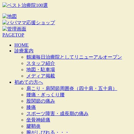
PAGETOP
HOME
診療案内
鶴瀬毎日治療院としてリニューアルオープン
スタッフ紹介
地図・駐車場
メディア掲載
初めての方へ
肩こり・肩関節周囲炎（四十肩・五十肩）
腰痛・ぎっくり腰
股関節の痛み
膝痛
スポーツ障害・成長期の痛み
坐骨神経痛
腱鞘炎
腕がしびれる・・・