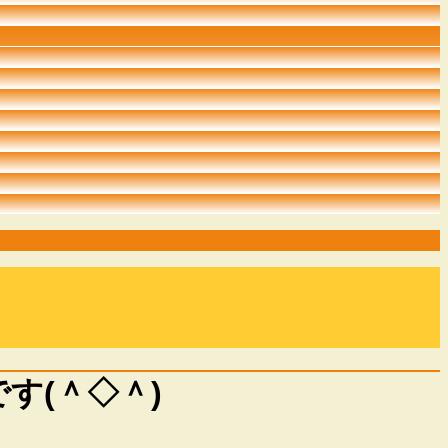
す(＾◇＾)