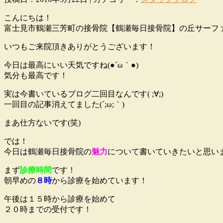
こんにちは！
富士見市鶴瀬三芳町の接骨院【鶴瀬毎日接骨院】の丘サーファー
いつもご来院頂きありがとうございます！
今日は最高にいい天気ですね(●´ω｀●)
気分も最高です！
実は今書いているブログ二回目なんです( ;∀;)
一回目の記事消えてました(´;ω;｀)
まあ仕方ないです(笑)
では！
今日は鶴瀬毎日接骨院の
魅力
について書いていきたいと思います
まず
診療時間
です！
朝早めの
８時
から診療を始めています！
午後は１５時から診療を始めて
２０時までの受付です！