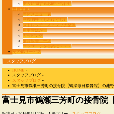
求人に関するお問い合わせ
自費診療
整体メニュー表
筋肉調整（もみほぐし）
ストレッチ・ストレッチ整体
肩甲骨はがし
カッピング
猫背改善コース
マッサージを長めに・・・
その他サービス
スタッフブログ
HOME
»
スタッフブログ »
スタッフブログ
»
富士見市鶴瀬三芳町の接骨院【鶴瀬毎日接骨院】の池野直
富士見市鶴瀬三芳町の接骨院【
投稿日：2016年5月22日 | カテゴリー：
スタッフブログ