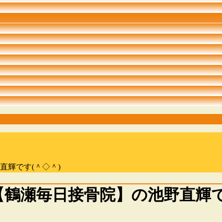
輝です(＾◇＾)
鶴瀬毎日接骨院】の池野直輝で