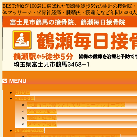
BEST治療院100選に選ばれた鶴瀬駅徒歩5分の駅近の接
体マッサージ・坐骨神経痛・腱鞘炎・寝違えなど年間2500
MENU
メ
HOME
診療案内
ニ
鶴瀬毎日治療院としてリニューアルオープン
ュ
スタッフ紹介
ー
地図・駐車場
を
メディア掲載
飛
初めての方へ
ば
肩こり・肩関節周囲炎（四十肩・五十肩）