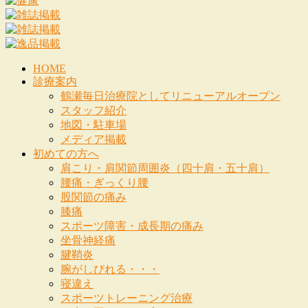
HOME
診療案内
鶴瀬毎日治療院としてリニューアルオープン
スタッフ紹介
地図・駐車場
メディア掲載
初めての方へ
肩こり・肩関節周囲炎（四十肩・五十肩）
腰痛・ぎっくり腰
股関節の痛み
膝痛
スポーツ障害・成長期の痛み
坐骨神経痛
腱鞘炎
腕がしびれる・・・
寝違え
スポーツトレーニング治療