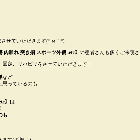
させていただきます(*´ω｀*)
 肉離れ 突き指 スポーツ外傷 .etc｠
の患者さんも多くご来院さ
、固定、リハビリ
をさせていただきます！
導
など
と思っているのも
tc｠は
！
のも
( *´艸｀)