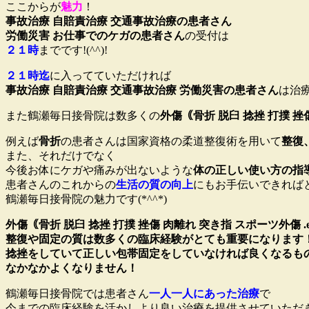
ここからが
魅力
！
事故治療 自賠責治療 交通事故治療の患者さん
労働災害 お仕事でのケガの患者さん
の受付は
２１時
までです!(^^)!
２１時迄
に入ってていただければ
事故治療 自賠責治療 交通事故治療 労働災害の患者さん
は治療
また鶴瀬毎日接骨院は数多くの
外傷｟骨折 脱臼 捻挫 打撲 挫傷
例えば
骨折
の患者さんは国家資格の柔道整復術を用いて
整復
また、それだけでなく
今後お体にケガや痛みが出ないような
体の正しい使い方の指
患者さんのこれからの
生活の質の向上
にもお手伝いできれば
鶴瀬毎日接骨院の魅力です(*^^*)
外傷｟骨折 脱臼 捻挫 打撲 挫傷 肉離れ 突き指 スポーツ外傷 .e
整復や固定の質は数多くの臨床経験がとても重要になります
捻挫をしていて正しい包帯固定をしていなければ良くなるも
なかなかよくなりません！
鶴瀬毎日接骨院では患者さん
一人一人にあった治療
で
今までの臨床経験を活かしより良い治療を提供させていただきます