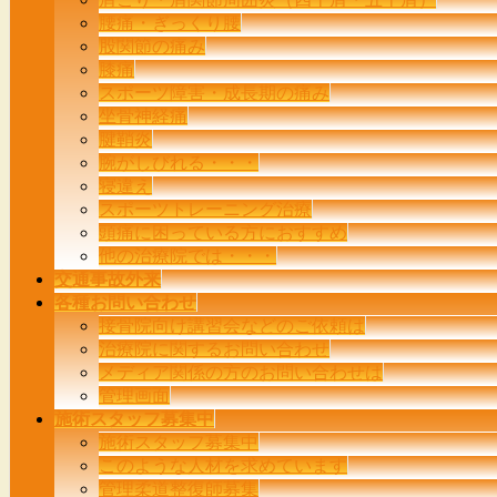
す
腰痛・ぎっくり腰
股関節の痛み
膝痛
スポーツ障害・成長期の痛み
坐骨神経痛
腱鞘炎
腕がしびれる・・・
寝違え
スポーツトレーニング治療
頭痛に困っている方におすすめ
他の治療院では・・・
交通事故外来
各種お問い合わせ
接骨院向け講習会などのご依頼は
治療院に関するお問い合わせ
メディア関係の方のお問い合わせは
管理画面
施術スタッフ募集中
施術スタッフ募集中
このような人材を求めています
管理柔道整復師募集