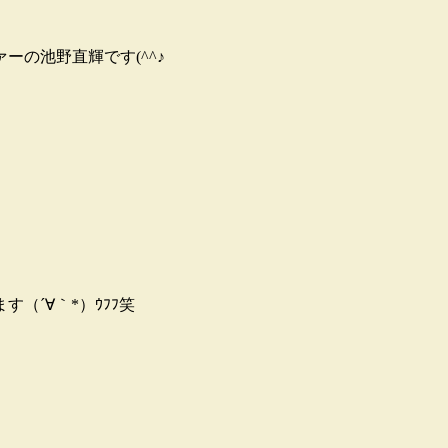
の池野直輝です(^^♪
（´∀｀*）ｳﾌﾌ笑