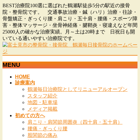
BEST治療院100選に選ばれた鶴瀬駅徒歩5分の駅近の接骨
院・整骨院です。 交通事故治療・鍼（ハリ）治療・往診・
骨盤矯正・ぎっくり腰・肩こり・五十肩・腰痛・スポーツ障
害・整体マッサージ・坐骨神経痛・腱鞘炎・寝違えなど年間
25000人の確かな治療実績。月～土は20時まで 日祝日も開
いている通いやすい治療院です。
MENU
メ
HOME
診療案内
ニ
鶴瀬毎日治療院としてリニューアルオープン
ュ
スタッフ紹介
ー
地図・駐車場
を
メディア掲載
飛
初めての方へ
ば
肩こり・肩関節周囲炎（四十肩・五十肩）
す
腰痛・ぎっくり腰
股関節の痛み