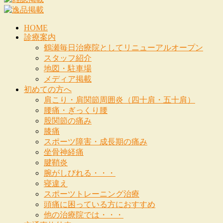
HOME
診療案内
鶴瀬毎日治療院としてリニューアルオープン
スタッフ紹介
地図・駐車場
メディア掲載
初めての方へ
肩こり・肩関節周囲炎（四十肩・五十肩）
腰痛・ぎっくり腰
股関節の痛み
膝痛
スポーツ障害・成長期の痛み
坐骨神経痛
腱鞘炎
腕がしびれる・・・
寝違え
スポーツトレーニング治療
頭痛に困っている方におすすめ
他の治療院では・・・