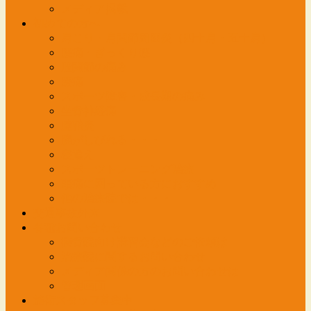
メディア掲載
初めての方へ
肩こり・肩関節周囲炎（四十肩・五十肩）
腰痛・ぎっくり腰
股関節の痛み
膝痛
スポーツ障害・成長期の痛み
坐骨神経痛
腱鞘炎
腕がしびれる・・・
寝違え
スポーツトレーニング治療
頭痛に困っている方におすすめ
他の治療院では・・・
交通事故外来
各種お問い合わせ
接骨院向け講習会などのご依頼は
治療院に関するお問い合わせ
メディア関係の方のお問い合わせは
管理画面
施術スタッフ募集中