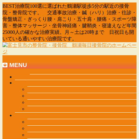
BEST治療院100選に選ばれた鶴瀬駅徒歩5分の駅近の接骨
院・整骨院です。 交通事故治療・鍼（ハリ）治療・往診・
骨盤矯正・ぎっくり腰・肩こり・五十肩・腰痛・スポーツ障
害・整体マッサージ・坐骨神経痛・腱鞘炎・寝違えなど年間
25000人の確かな治療実績。月～土は20時まで 日祝日も開
いている通いやすい治療院です。
MENU
メ
HOME
診療案内
ニ
鶴瀬毎日治療院としてリニューアルオープン
ュ
スタッフ紹介
ー
地図・駐車場
を
メディア掲載
飛
初めての方へ
ば
肩こり・肩関節周囲炎（四十肩・五十肩）
す
腰痛・ぎっくり腰
股関節の痛み