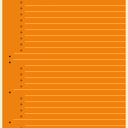
膝痛
スポーツ障害・成長期の痛み
坐骨神経痛
腱鞘炎
腕がしびれる・・・
寝違え
スポーツトレーニング治療
頭痛に困っている方におすすめ
他の治療院では・・・
交通事故外来
各種お問い合わせ
接骨院向け講習会などのご依頼は
治療院に関するお問い合わせ
メディア関係の方のお問い合わせは
管理画面
施術スタッフ募集中
施術スタッフ募集中
このような人材を求めています
管理柔道整復師募集
求人に関するお問い合わせ
自費診療