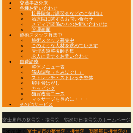
交通事故外来
各種お問い合わせ
接骨院向け講習会などのご依頼は
治療院に関するお問い合わせ
メディア関係の方のお問い合わせは
管理画面
施術スタッフ募集中
施術スタッフ募集中
このような人材を求めています
管理柔道整復師募集
求人に関するお問い合わせ
自費診療
整体メニュー表
筋肉調整（もみほぐし）
ストレッチ・ストレッチ整体
肩甲骨はがし
カッピング
猫背改善コース
マッサージを長めに・・・
その他サービス
富士見市の整骨院・接骨院 鶴瀬毎日接骨院のホームページ
Copyright ©
富士見市の整骨院・接骨院 鶴瀬毎日接骨院の