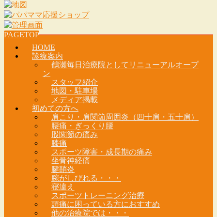
PAGETOP
HOME
診療案内
鶴瀬毎日治療院としてリニューアルオープ
ン
スタッフ紹介
地図・駐車場
メディア掲載
初めての方へ
肩こり・肩関節周囲炎（四十肩・五十肩）
腰痛・ぎっくり腰
股関節の痛み
膝痛
スポーツ障害・成長期の痛み
坐骨神経痛
腱鞘炎
腕がしびれる・・・
寝違え
スポーツトレーニング治療
頭痛に困っている方におすすめ
他の治療院では・・・