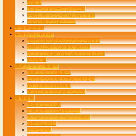
寝違え
スポーツトレーニング治療
頭痛に困っている方におすすめ
他の治療院では・・・
交通事故外来
各種お問い合わせ
接骨院向け講習会などのご依頼は
治療院に関するお問い合わせ
メディア関係の方のお問い合わせは
管理画面
施術スタッフ募集中
施術スタッフ募集中
このような人材を求めています
管理柔道整復師募集
求人に関するお問い合わせ
自費診療
整体メニュー表
筋肉調整（もみほぐし）
ストレッチ・ストレッチ整体
肩甲骨はがし
カッピング