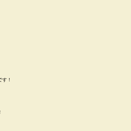
です！
！