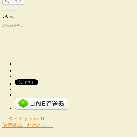
シェア
いいね:
読み込み中…
←
ダイエット✊✨🍴
健康雑誌「わかさ」
→