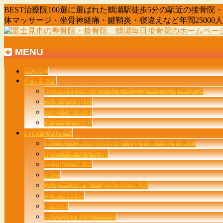
BEST治療院100選に選ばれた鶴瀬駅徒歩5分の駅近の接
体マッサージ・坐骨神経痛・腱鞘炎・寝違えなど年間2500
MENU
メ
HOME
診療案内
ニ
鶴瀬毎日治療院としてリニューアルオープン
ュ
スタッフ紹介
ー
地図・駐車場
を
メディア掲載
飛
初めての方へ
ば
肩こり・肩関節周囲炎（四十肩・五十肩）
す
腰痛・ぎっくり腰
股関節の痛み
膝痛
スポーツ障害・成長期の痛み
坐骨神経痛
腱鞘炎
腕がしびれる・・・