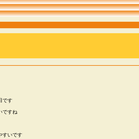
田です
いですね
やすいです