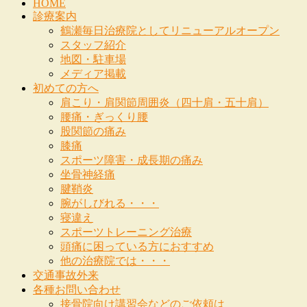
HOME
診療案内
鶴瀬毎日治療院としてリニューアルオープン
スタッフ紹介
地図・駐車場
メディア掲載
初めての方へ
肩こり・肩関節周囲炎（四十肩・五十肩）
腰痛・ぎっくり腰
股関節の痛み
膝痛
スポーツ障害・成長期の痛み
坐骨神経痛
腱鞘炎
腕がしびれる・・・
寝違え
スポーツトレーニング治療
頭痛に困っている方におすすめ
他の治療院では・・・
交通事故外来
各種お問い合わせ
接骨院向け講習会などのご依頼は