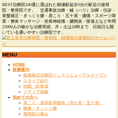
BEST治療院100選に選ばれた鶴瀬駅徒歩5分の駅近の接骨
院・整骨院です。 交通事故治療・鍼（ハリ）治療・往診・
骨盤矯正・ぎっくり腰・肩こり・五十肩・腰痛・スポーツ障
害・整体マッサージ・坐骨神経痛・腱鞘炎・寝違えなど年間
25000人の確かな治療実績。月～土は20時まで 日祝日も開
いている通いやすい治療院です。
MENU
メ
HOME
診療案内
ニ
鶴瀬毎日治療院としてリニューアルオープン
ュ
スタッフ紹介
ー
地図・駐車場
を
メディア掲載
飛
初めての方へ
ば
肩こり・肩関節周囲炎（四十肩・五十肩）
す
腰痛・ぎっくり腰
股関節の痛み