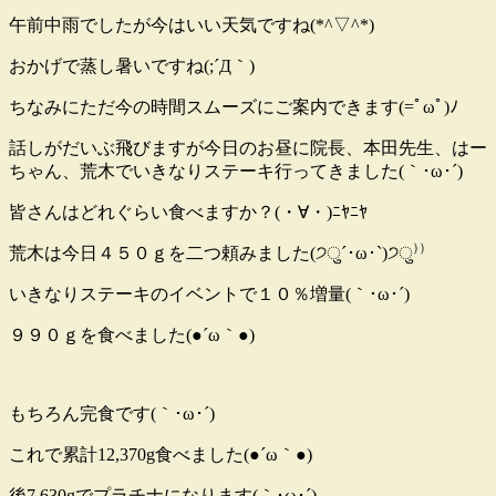
午前中雨でしたが今はいい天気ですね(*^▽^*)
おかげで蒸し暑いですね(;´Д｀)
ちなみにただ今の時間スムーズにご案内できます(=ﾟωﾟ)ﾉ
話しがだいぶ飛びますが今日のお昼に院長、本田先生、はー
ちゃん、荒木でいきなりステーキ行ってきました(｀･ω･´)
皆さんはどれぐらい食べますか？(・∀・)ﾆﾔﾆﾔ
荒木は今日４５０ｇを二つ頼みました(੭ु´･ω･`)੭ु⁾⁾
いきなりステーキのイベントで１０％増量(｀･ω･´)
９９０ｇを食べました(●´ω｀●)
もちろん完食です(｀･ω･´)
これで累計12,370g食べました(●´ω｀●)
後7,630gでプラチナになります(｀･ω･´)