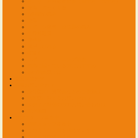
肩こり・肩関節周囲炎（四十肩・五十肩）
腰痛・ぎっくり腰
股関節の痛み
膝痛
スポーツ障害・成長期の痛み
坐骨神経痛
腱鞘炎
腕がしびれる・・・
寝違え
スポーツトレーニング治療
頭痛に困っている方におすすめ
他の治療院では・・・
交通事故外来
各種お問い合わせ
接骨院向け講習会などのご依頼は
治療院に関するお問い合わせ
メディア関係の方のお問い合わせは
管理画面
施術スタッフ募集中
施術スタッフ募集中
このような人材を求めています
管理柔道整復師募集