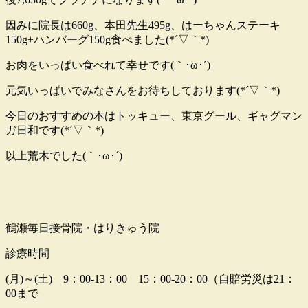
因みに院長は660g、本田先生495g、はーちゃんステーキ
150g+ハンバーグ150g食べました(*´▽｀*)
お肉をいっぱい食べれて幸せです(｀･ω･´)
元気いっぱいでみなさんをお待ちしております(*´▽｀*)
今日のおすすめの本はトッキュー、東京グール、ギャグマン
ガ日和です(*´▽｀*)
以上荒木でした(｀･ω･´)
鶴瀬毎日接骨院・はりきゅう院
診療時間
(月)～(土) 9：00-13：00 15：00-20：00（自賠労災は21：
00まで