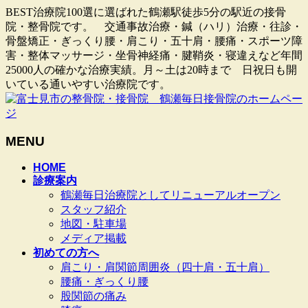
BEST治療院100選に選ばれた鶴瀬駅徒歩5分の駅近の接骨
院・整骨院です。 交通事故治療・鍼（ハリ）治療・往診・
骨盤矯正・ぎっくり腰・肩こり・五十肩・腰痛・スポーツ障
害・整体マッサージ・坐骨神経痛・腱鞘炎・寝違えなど年間
25000人の確かな治療実績。月～土は20時まで 日祝日も開
いている通いやすい治療院です。
MENU
メ
HOME
診療案内
ニ
鶴瀬毎日治療院としてリニューアルオープン
ュ
スタッフ紹介
ー
地図・駐車場
を
メディア掲載
飛
初めての方へ
ば
肩こり・肩関節周囲炎（四十肩・五十肩）
す
腰痛・ぎっくり腰
股関節の痛み