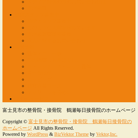
メディア関係の方のお問い合わせは
管理画面
施術スタッフ募集中
施術スタッフ募集中
このような人材を求めています
管理柔道整復師募集
求人に関するお問い合わせ
自費診療
整体メニュー表
筋肉調整（もみほぐし）
ストレッチ・ストレッチ整体
肩甲骨はがし
カッピング
猫背改善コース
マッサージを長めに・・・
その他サービス
富士見市の整骨院・接骨院 鶴瀬毎日接骨院のホームページ
Copyright ©
富士見市の整骨院・接骨院 鶴瀬毎日接骨院の
ホームページ
All Rights Reserved.
Powered by
WordPress
&
BizVektor Theme
by
Vektor,Inc.