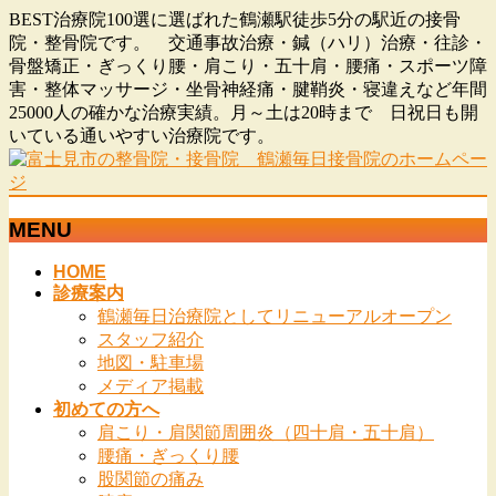
BEST治療院100選に選ばれた鶴瀬駅徒歩5分の駅近の接骨
院・整骨院です。 交通事故治療・鍼（ハリ）治療・往診・
骨盤矯正・ぎっくり腰・肩こり・五十肩・腰痛・スポーツ障
害・整体マッサージ・坐骨神経痛・腱鞘炎・寝違えなど年間
25000人の確かな治療実績。月～土は20時まで 日祝日も開
いている通いやすい治療院です。
MENU
メ
HOME
診療案内
ニ
鶴瀬毎日治療院としてリニューアルオープン
ュ
スタッフ紹介
ー
地図・駐車場
を
メディア掲載
飛
初めての方へ
ば
肩こり・肩関節周囲炎（四十肩・五十肩）
す
腰痛・ぎっくり腰
股関節の痛み