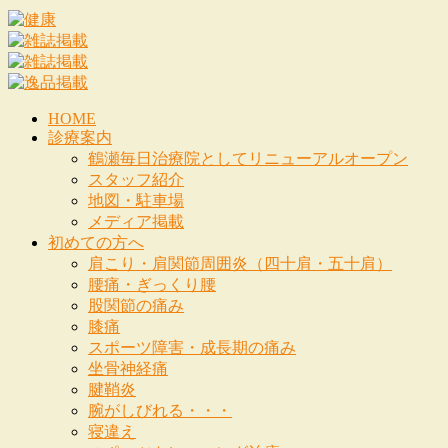
HOME
診療案内
鶴瀬毎日治療院としてリニューアルオープン
スタッフ紹介
地図・駐車場
メディア掲載
初めての方へ
肩こり・肩関節周囲炎（四十肩・五十肩）
腰痛・ぎっくり腰
股関節の痛み
膝痛
スポーツ障害・成長期の痛み
坐骨神経痛
腱鞘炎
腕がしびれる・・・
寝違え