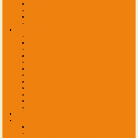
鶴瀬毎日治療院としてリニューアルオープン
スタッフ紹介
地図・駐車場
メディア掲載
初めての方へ
肩こり・肩関節周囲炎（四十肩・五十肩）
腰痛・ぎっくり腰
股関節の痛み
膝痛
スポーツ障害・成長期の痛み
坐骨神経痛
腱鞘炎
腕がしびれる・・・
寝違え
スポーツトレーニング治療
頭痛に困っている方におすすめ
他の治療院では・・・
交通事故外来
各種お問い合わせ
接骨院向け講習会などのご依頼は
治療院に関するお問い合わせ