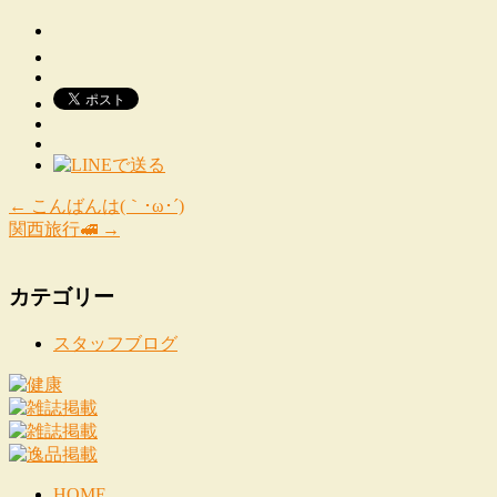
←
こんばんは(｀･ω･´)
関西旅行🚅
→
カテゴリー
スタッフブログ
HOME