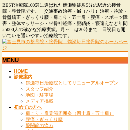
BEST治療院100選に選ばれた鶴瀬駅徒歩5分の駅近の接骨
院・整骨院です。 交通事故治療・鍼（ハリ）治療・往診・
骨盤矯正・ぎっくり腰・肩こり・五十肩・腰痛・スポーツ障
害・整体マッサージ・坐骨神経痛・腱鞘炎・寝違えなど年間
25000人の確かな治療実績。月～土は20時まで 日祝日も開
いている通いやすい治療院です。
MENU
メ
HOME
診療案内
ニ
鶴瀬毎日治療院としてリニューアルオープン
ュ
スタッフ紹介
ー
地図・駐車場
を
メディア掲載
飛
初めての方へ
ば
肩こり・肩関節周囲炎（四十肩・五十肩）
す
腰痛・ぎっくり腰
股関節の痛み