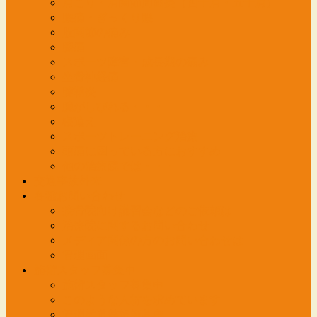
肩こり・肩関節周囲炎（四十肩・五十肩）
腰痛・ぎっくり腰
股関節の痛み
膝痛
スポーツ障害・成長期の痛み
坐骨神経痛
腱鞘炎
腕がしびれる・・・
寝違え
スポーツトレーニング治療
頭痛に困っている方におすすめ
他の治療院では・・・
交通事故外来
各種お問い合わせ
接骨院向け講習会などのご依頼は
治療院に関するお問い合わせ
メディア関係の方のお問い合わせは
管理画面
施術スタッフ募集中
施術スタッフ募集中
このような人材を求めています
管理柔道整復師募集