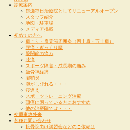
診療案内
鶴瀬毎日治療院としてリニューアルオープン
スタッフ紹介
地図・駐車場
メディア掲載
初めての方へ
肩こり・肩関節周囲炎（四十肩・五十肩）
腰痛・ぎっくり腰
股関節の痛み
膝痛
スポーツ障害・成長期の痛み
坐骨神経痛
腱鞘炎
腕がしびれる・・・
寝違え
スポーツトレーニング治療
頭痛に困っている方におすすめ
他の治療院では・・・
交通事故外来
各種お問い合わせ
接骨院向け講習会などのご依頼は