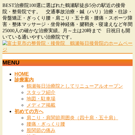
BEST治療院100選に選ばれた鶴瀬駅徒歩5分の駅近の接骨
院・整骨院です。 交通事故治療・鍼（ハリ）治療・往診・
骨盤矯正・ぎっくり腰・肩こり・五十肩・腰痛・スポーツ障
害・整体マッサージ・坐骨神経痛・腱鞘炎・寝違えなど年間
25000人の確かな治療実績。月～土は20時まで 日祝日も開
いている通いやすい治療院です。
MENU
メ
HOME
診療案内
ニ
鶴瀬毎日治療院としてリニューアルオープン
ュ
スタッフ紹介
ー
地図・駐車場
を
メディア掲載
飛
初めての方へ
ば
肩こり・肩関節周囲炎（四十肩・五十肩）
す
腰痛・ぎっくり腰
股関節の痛み