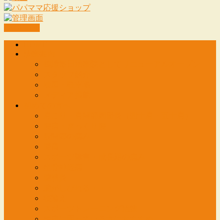
PAGETOP
HOME
診療案内
鶴瀬毎日治療院としてリニューアルオープン
スタッフ紹介
地図・駐車場
メディア掲載
初めての方へ
肩こり・肩関節周囲炎（四十肩・五十肩）
腰痛・ぎっくり腰
股関節の痛み
膝痛
スポーツ障害・成長期の痛み
坐骨神経痛
腱鞘炎
腕がしびれる・・・
寝違え
スポーツトレーニング治療
頭痛に困っている方におすすめ