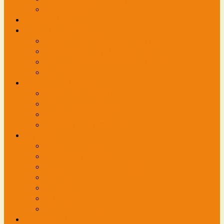
他の治療院では・・・
交通事故外来
各種お問い合わせ
接骨院向け講習会などのご依頼は
治療院に関するお問い合わせ
メディア関係の方のお問い合わせは
管理画面
施術スタッフ募集中
施術スタッフ募集中
このような人材を求めています
管理柔道整復師募集
求人に関するお問い合わせ
自費診療
整体メニュー表
筋肉調整（もみほぐし）
ストレッチ・ストレッチ整体
肩甲骨はがし
カッピング
猫背改善コース
マッサージを長めに・・・
その他サービス