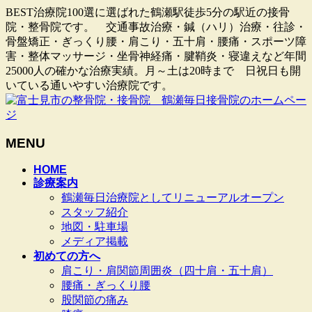
BEST治療院100選に選ばれた鶴瀬駅徒歩5分の駅近の接骨
院・整骨院です。 交通事故治療・鍼（ハリ）治療・往診・
骨盤矯正・ぎっくり腰・肩こり・五十肩・腰痛・スポーツ障
害・整体マッサージ・坐骨神経痛・腱鞘炎・寝違えなど年間
25000人の確かな治療実績。月～土は20時まで 日祝日も開
いている通いやすい治療院です。
MENU
メ
HOME
診療案内
ニ
鶴瀬毎日治療院としてリニューアルオープン
ュ
スタッフ紹介
ー
地図・駐車場
を
メディア掲載
飛
初めての方へ
ば
肩こり・肩関節周囲炎（四十肩・五十肩）
す
腰痛・ぎっくり腰
股関節の痛み