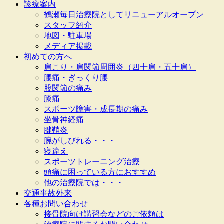
診療案内
鶴瀬毎日治療院としてリニューアルオープン
スタッフ紹介
地図・駐車場
メディア掲載
初めての方へ
肩こり・肩関節周囲炎（四十肩・五十肩）
腰痛・ぎっくり腰
股関節の痛み
膝痛
スポーツ障害・成長期の痛み
坐骨神経痛
腱鞘炎
腕がしびれる・・・
寝違え
スポーツトレーニング治療
頭痛に困っている方におすすめ
他の治療院では・・・
交通事故外来
各種お問い合わせ
接骨院向け講習会などのご依頼は