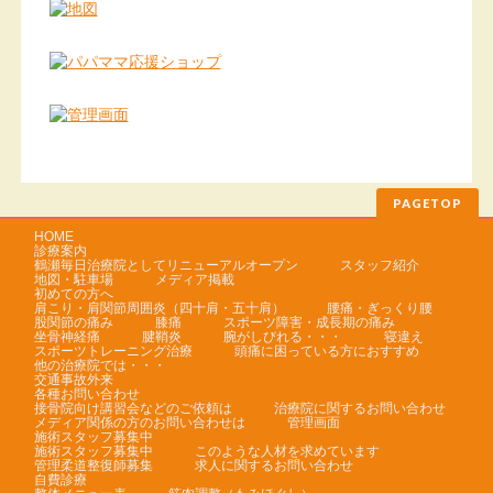
PAGETOP
HOME
診療案内
鶴瀬毎日治療院としてリニューアルオープン
スタッフ紹介
地図・駐車場
メディア掲載
初めての方へ
肩こり・肩関節周囲炎（四十肩・五十肩）
腰痛・ぎっくり腰
股関節の痛み
膝痛
スポーツ障害・成長期の痛み
坐骨神経痛
腱鞘炎
腕がしびれる・・・
寝違え
スポーツトレーニング治療
頭痛に困っている方におすすめ
他の治療院では・・・
交通事故外来
各種お問い合わせ
接骨院向け講習会などのご依頼は
治療院に関するお問い合わせ
メディア関係の方のお問い合わせは
管理画面
施術スタッフ募集中
施術スタッフ募集中
このような人材を求めています
管理柔道整復師募集
求人に関するお問い合わせ
自費診療