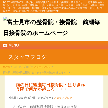
BEST治療院100選に選ばれた鶴瀬駅徒歩5分の駅近の接骨院・整骨院です。 交通事故治療・
鍼（ハリ）治療・往診・骨盤矯正・ぎっくり腰・肩こり・五十肩・腰痛・スポーツ障害・整体
マッサージ・坐骨神経痛・腱鞘炎・寝違えなど年間25000人の確かな治療実績。月～土は20
時まで 日祝日も開いている通いやすい治療院です。
MENU
スタッフブログ
HOME
»
スタッフブログ »
スタッフブログ
»
雨の日に鶴瀬毎日接骨院・はりきゅう院で何かが起こる・・・！
雨の日に鶴瀬毎日接骨院・はりきゅ
う院で何かが起こる・・・！
投稿日：2018年8月7日 | カテゴリー：
スタッフブログ
こんばんわ、鶴瀬毎日接骨院・はりきゅう院・