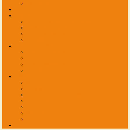
他の治療院では・・・
交通事故外来
各種お問い合わせ
接骨院向け講習会などのご依頼は
治療院に関するお問い合わせ
メディア関係の方のお問い合わせは
管理画面
施術スタッフ募集中
施術スタッフ募集中
このような人材を求めています
管理柔道整復師募集
求人に関するお問い合わせ
自費診療
整体メニュー表
筋肉調整（もみほぐし）
ストレッチ・ストレッチ整体
肩甲骨はがし
カッピング
猫背改善コース
マッサージを長めに・・・
その他サービス