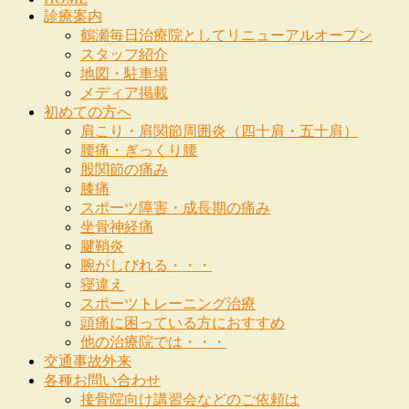
診療案内
鶴瀬毎日治療院としてリニューアルオープン
スタッフ紹介
地図・駐車場
メディア掲載
初めての方へ
肩こり・肩関節周囲炎（四十肩・五十肩）
腰痛・ぎっくり腰
股関節の痛み
膝痛
スポーツ障害・成長期の痛み
坐骨神経痛
腱鞘炎
腕がしびれる・・・
寝違え
スポーツトレーニング治療
頭痛に困っている方におすすめ
他の治療院では・・・
交通事故外来
各種お問い合わせ
接骨院向け講習会などのご依頼は