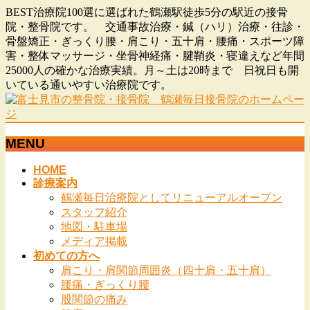
BEST治療院100選に選ばれた鶴瀬駅徒歩5分の駅近の接骨
院・整骨院です。 交通事故治療・鍼（ハリ）治療・往診・
骨盤矯正・ぎっくり腰・肩こり・五十肩・腰痛・スポーツ障
害・整体マッサージ・坐骨神経痛・腱鞘炎・寝違えなど年間
25000人の確かな治療実績。月～土は20時まで 日祝日も開
いている通いやすい治療院です。
MENU
メ
HOME
診療案内
ニ
鶴瀬毎日治療院としてリニューアルオープン
ュ
スタッフ紹介
ー
地図・駐車場
を
メディア掲載
飛
初めての方へ
ば
肩こり・肩関節周囲炎（四十肩・五十肩）
す
腰痛・ぎっくり腰
股関節の痛み