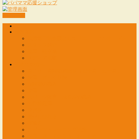
PAGETOP
HOME
診療案内
鶴瀬毎日治療院としてリニューアルオープン
スタッフ紹介
地図・駐車場
メディア掲載
初めての方へ
肩こり・肩関節周囲炎（四十肩・五十肩）
腰痛・ぎっくり腰
股関節の痛み
膝痛
スポーツ障害・成長期の痛み
坐骨神経痛
腱鞘炎
腕がしびれる・・・
寝違え
スポーツトレーニング治療
頭痛に困っている方におすすめ