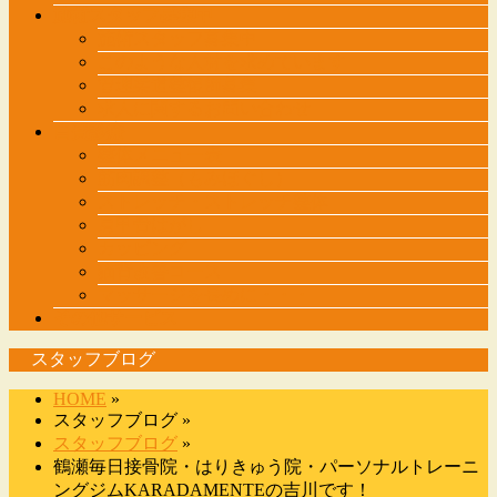
施術スタッフ募集中
施術スタッフ募集中
このような人材を求めています
管理柔道整復師募集
求人に関するお問い合わせ
自費診療
整体メニュー表
筋肉調整（もみほぐし）
ストレッチ・ストレッチ整体
肩甲骨はがし
カッピング
猫背改善コース
マッサージを長めに・・・
その他サービス
スタッフブログ
HOME
»
スタッフブログ »
スタッフブログ
»
鶴瀬毎日接骨院・はりきゅう院・パーソナルトレーニ
ングジムKARADAMENTEの吉川です！