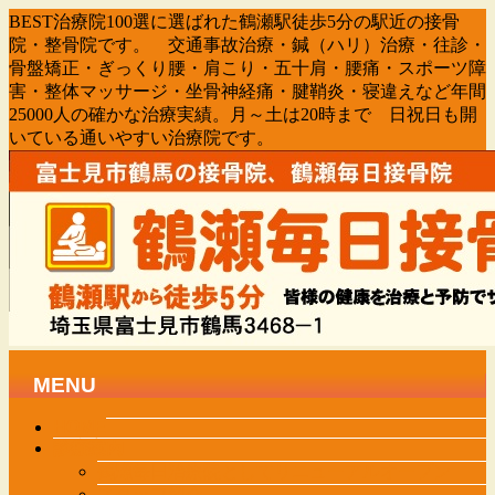
BEST治療院100選に選ばれた鶴瀬駅徒歩5分の駅近の接骨
院・整骨院です。 交通事故治療・鍼（ハリ）治療・往診・
骨盤矯正・ぎっくり腰・肩こり・五十肩・腰痛・スポーツ障
害・整体マッサージ・坐骨神経痛・腱鞘炎・寝違えなど年間
25000人の確かな治療実績。月～土は20時まで 日祝日も開
いている通いやすい治療院です。
MENU
メ
HOME
診療案内
ニ
鶴瀬毎日治療院としてリニューアルオープン
ュ
スタッフ紹介