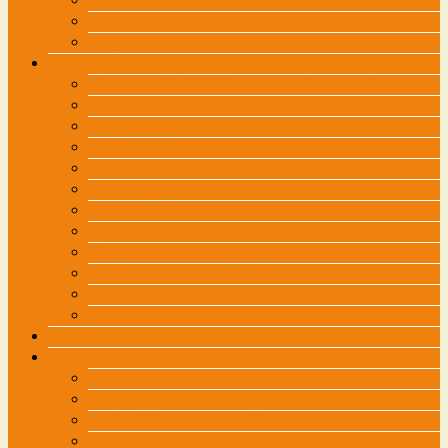
ー
地図・駐車場
を
メディア掲載
飛
初めての方へ
ば
肩こり・肩関節周囲炎（四十肩・五十肩）
す
腰痛・ぎっくり腰
股関節の痛み
膝痛
スポーツ障害・成長期の痛み
坐骨神経痛
腱鞘炎
腕がしびれる・・・
寝違え
スポーツトレーニング治療
頭痛に困っている方におすすめ
他の治療院では・・・
交通事故外来
各種お問い合わせ
接骨院向け講習会などのご依頼は
治療院に関するお問い合わせ
メディア関係の方のお問い合わせは
管理画面