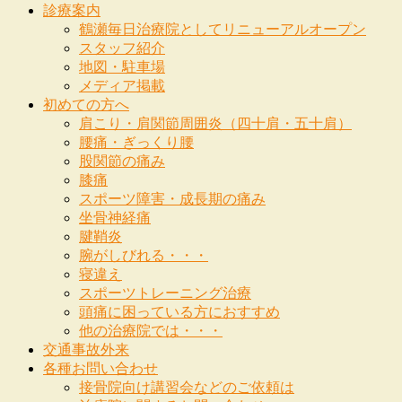
診療案内
鶴瀬毎日治療院としてリニューアルオープン
スタッフ紹介
地図・駐車場
メディア掲載
初めての方へ
肩こり・肩関節周囲炎（四十肩・五十肩）
腰痛・ぎっくり腰
股関節の痛み
膝痛
スポーツ障害・成長期の痛み
坐骨神経痛
腱鞘炎
腕がしびれる・・・
寝違え
スポーツトレーニング治療
頭痛に困っている方におすすめ
他の治療院では・・・
交通事故外来
各種お問い合わせ
接骨院向け講習会などのご依頼は