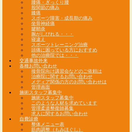
腰痛・ぎっくり腰
股関節の痛み
膝痛
スポーツ障害・成長期の痛み
坐骨神経痛
腱鞘炎
腕がしびれる・・・
寝違え
スポーツトレーニング治療
頭痛に困っている方におすすめ
他の治療院では・・・
交通事故外来
各種お問い合わせ
接骨院向け講習会などのご依頼は
治療院に関するお問い合わせ
メディア関係の方のお問い合わせは
管理画面
施術スタッフ募集中
施術スタッフ募集中
このような人材を求めています
管理柔道整復師募集
求人に関するお問い合わせ
自費診療
整体メニュー表
筋肉調整（もみほぐし）