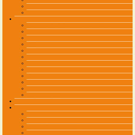
ー
地図・駐車場
を
メディア掲載
飛
初めての方へ
ば
肩こり・肩関節周囲炎（四十肩・五十肩）
す
腰痛・ぎっくり腰
股関節の痛み
膝痛
スポーツ障害・成長期の痛み
坐骨神経痛
腱鞘炎
腕がしびれる・・・
寝違え
スポーツトレーニング治療
頭痛に困っている方におすすめ
他の治療院では・・・
交通事故外来
各種お問い合わせ
接骨院向け講習会などのご依頼は
治療院に関するお問い合わせ
メディア関係の方のお問い合わせは
管理画面