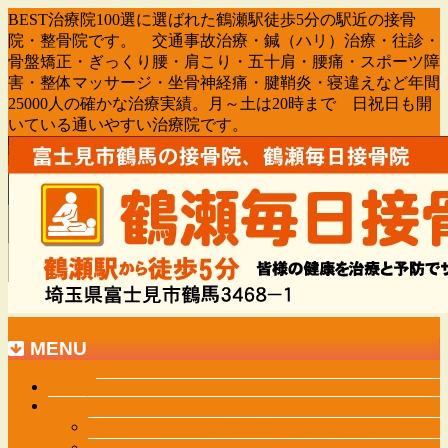
BEST治療院100選に選ばれた鶴瀬駅徒歩5分の駅近の接骨
院・整骨院です。 交通事故治療・鍼（ハリ）治療・往診・
骨盤矯正・ぎっくり腰・肩こり・五十肩・腰痛・スポーツ障
害・整体マッサージ・坐骨神経痛・腱鞘炎・寝違えなど年間
25000人の確かな治療実績。月～土は20時まで 日祝日も開
いている通いやすい治療院です。
MENU
メ
HOME
診療案内
ニ
鶴瀬毎日治療院としてリニューアルオープン
ュ
スタッフ紹介