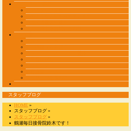
施術スタッフ募集中
施術スタッフ募集中
このような人材を求めています
管理柔道整復師募集
求人に関するお問い合わせ
自費診療
整体メニュー表
筋肉調整（もみほぐし）
ストレッチ・ストレッチ整体
肩甲骨はがし
カッピング
猫背改善コース
マッサージを長めに・・・
その他サービス
スタッフブログ
HOME
»
スタッフブログ »
スタッフブログ
»
鶴瀬毎日接骨院鈴木です！