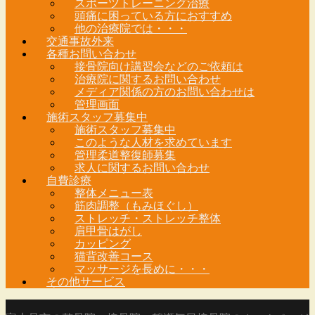
スポーツトレーニング治療
頭痛に困っている方におすすめ
他の治療院では・・・
交通事故外来
各種お問い合わせ
接骨院向け講習会などのご依頼は
治療院に関するお問い合わせ
メディア関係の方のお問い合わせは
管理画面
施術スタッフ募集中
施術スタッフ募集中
このような人材を求めています
管理柔道整復師募集
求人に関するお問い合わせ
自費診療
整体メニュー表
筋肉調整（もみほぐし）
ストレッチ・ストレッチ整体
肩甲骨はがし
カッピング
猫背改善コース
マッサージを長めに・・・
その他サービス