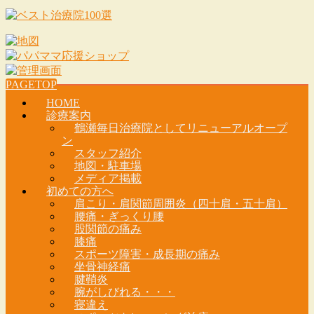
PAGETOP
HOME
診療案内
鶴瀬毎日治療院としてリニューアルオープ
ン
スタッフ紹介
地図・駐車場
メディア掲載
初めての方へ
肩こり・肩関節周囲炎（四十肩・五十肩）
腰痛・ぎっくり腰
股関節の痛み
膝痛
スポーツ障害・成長期の痛み
坐骨神経痛
腱鞘炎
腕がしびれる・・・
寝違え