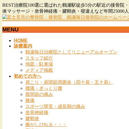
BEST治療院100選に選ばれた鶴瀬駅徒歩5分の駅近の接
体マッサージ・坐骨神経痛・腱鞘炎・寝違えなど年間2500
MENU
メ
HOME
診療案内
ニ
鶴瀬毎日治療院としてリニューアルオープン
ュ
スタッフ紹介
ー
地図・駐車場
を
メディア掲載
飛
初めての方へ
ば
肩こり・肩関節周囲炎（四十肩・五十肩）
す
腰痛・ぎっくり腰
股関節の痛み
膝痛
スポーツ障害・成長期の痛み
坐骨神経痛
腱鞘炎
腕がしびれる・・・