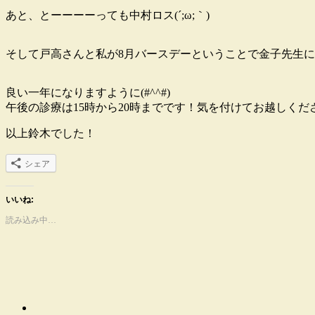
あと、とーーーーっても中村ロス(´;ω;｀)
そして戸高さんと私が8月バースデーということで金子先生
良い一年になりますように(#^^#)
午後の診療は15時から20時までです！気を付けてお越しくだ
以上鈴木でした！
シェア
いいね:
読み込み中…