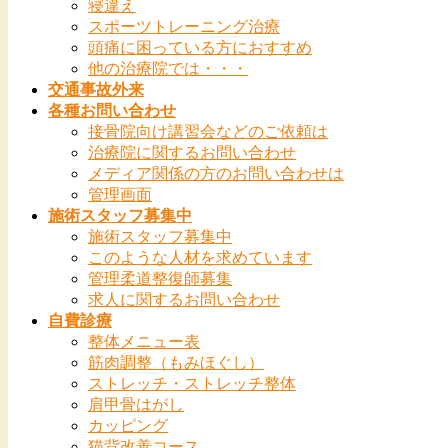
寝違え
スポーツトレーニング治療
頭痛に困っている方におすすめ
他の治療院では・・・
交通事故外来
各種お問い合わせ
接骨院向け講習会などのご依頼は
治療院に関するお問い合わせ
メディア関係の方のお問い合わせは
管理画面
施術スタッフ募集中
施術スタッフ募集中
このような人材を求めています
管理柔道整復師募集
求人に関するお問い合わせ
自費診療
整体メニュー表
筋肉調整（もみほぐし）
ストレッチ・ストレッチ整体
肩甲骨はがし
カッピング
猫背改善コース