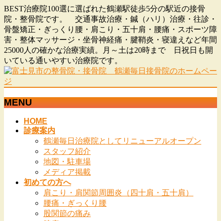
BEST治療院100選に選ばれた鶴瀬駅徒歩5分の駅近の接骨
院・整骨院です。 交通事故治療・鍼（ハリ）治療・往診・
骨盤矯正・ぎっくり腰・肩こり・五十肩・腰痛・スポーツ障
害・整体マッサージ・坐骨神経痛・腱鞘炎・寝違えなど年間
25000人の確かな治療実績。月～土は20時まで 日祝日も開
いている通いやすい治療院です。
MENU
メ
HOME
診療案内
ニ
鶴瀬毎日治療院としてリニューアルオープン
ュ
スタッフ紹介
ー
地図・駐車場
を
メディア掲載
飛
初めての方へ
ば
肩こり・肩関節周囲炎（四十肩・五十肩）
す
腰痛・ぎっくり腰
股関節の痛み