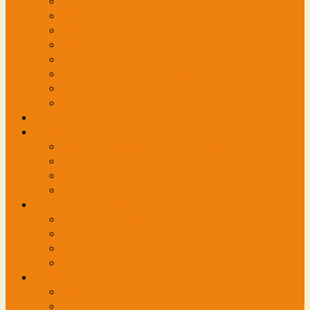
スポーツ障害・成長期の痛み
坐骨神経痛
腱鞘炎
腕がしびれる・・・
寝違え
スポーツトレーニング治療
頭痛に困っている方におすすめ
他の治療院では・・・
交通事故外来
各種お問い合わせ
接骨院向け講習会などのご依頼は
治療院に関するお問い合わせ
メディア関係の方のお問い合わせは
管理画面
施術スタッフ募集中
施術スタッフ募集中
このような人材を求めています
管理柔道整復師募集
求人に関するお問い合わせ
自費診療
整体メニュー表
筋肉調整（もみほぐし）