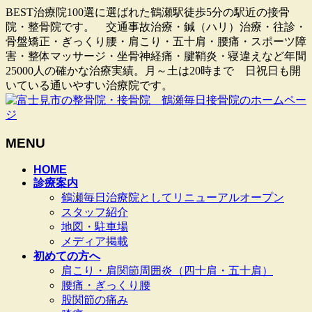
BEST治療院100選に選ばれた鶴瀬駅徒歩5分の駅近の接骨
院・整骨院です。 交通事故治療・鍼（ハリ）治療・往診・
骨盤矯正・ぎっくり腰・肩こり・五十肩・腰痛・スポーツ障
害・整体マッサージ・坐骨神経痛・腱鞘炎・寝違えなど年間
25000人の確かな治療実績。月～土は20時まで 日祝日も開
いている通いやすい治療院です。
MENU
メ
HOME
診療案内
ニ
鶴瀬毎日治療院としてリニューアルオープン
ュ
スタッフ紹介
ー
地図・駐車場
を
メディア掲載
飛
初めての方へ
ば
肩こり・肩関節周囲炎（四十肩・五十肩）
す
腰痛・ぎっくり腰
股関節の痛み