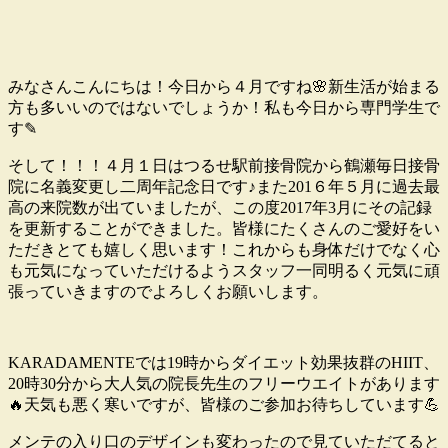
みなさんこんにちは！今日から４月ですね🌸新生活が始まる
方も多いいのではないでしょうか！私も今日から専門学生で
す✎
そして！！！４月１日はつるせ駅前接骨院から鶴瀬毎日接骨
院に名義変更し二周年記念日です♪また201６年５月に過去最
高の来院数が出ていましたが、この度2017年3月にその記録
を更新することができました。皆様にたくさんのご愛好をい
ただきとても嬉しく思います！これからも身体だけでなく心
も元気になっていただけるようスタッフ一同明るく元気に頑
張っていきますのでよろしくお願いします。
KARADAMENTEでは19時からダイエット効果抜群のHIIT、
20時30分から大人気の院長先生のフリーウエイトがあります
🔥天気も悪く寒いですが、皆様のご参加お待ちしています💪
メンテの入り口のデザインも変わったので見ていただてると