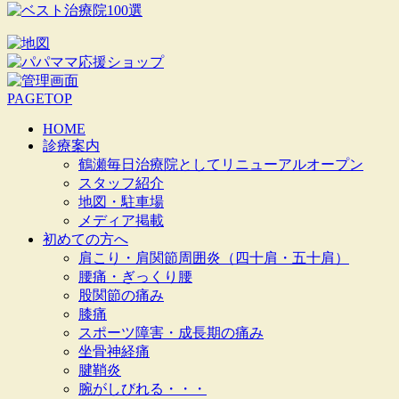
PAGETOP
HOME
診療案内
鶴瀬毎日治療院としてリニューアルオープン
スタッフ紹介
地図・駐車場
メディア掲載
初めての方へ
肩こり・肩関節周囲炎（四十肩・五十肩）
腰痛・ぎっくり腰
股関節の痛み
膝痛
スポーツ障害・成長期の痛み
坐骨神経痛
腱鞘炎
腕がしびれる・・・