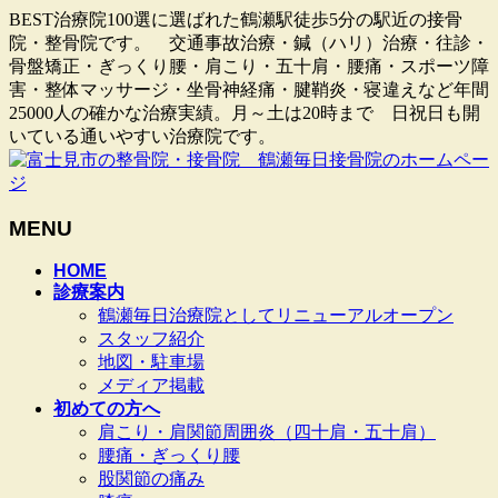
BEST治療院100選に選ばれた鶴瀬駅徒歩5分の駅近の接骨
院・整骨院です。 交通事故治療・鍼（ハリ）治療・往診・
骨盤矯正・ぎっくり腰・肩こり・五十肩・腰痛・スポーツ障
害・整体マッサージ・坐骨神経痛・腱鞘炎・寝違えなど年間
25000人の確かな治療実績。月～土は20時まで 日祝日も開
いている通いやすい治療院です。
MENU
メ
HOME
診療案内
ニ
鶴瀬毎日治療院としてリニューアルオープン
ュ
スタッフ紹介
ー
地図・駐車場
を
メディア掲載
飛
初めての方へ
ば
肩こり・肩関節周囲炎（四十肩・五十肩）
す
腰痛・ぎっくり腰
股関節の痛み