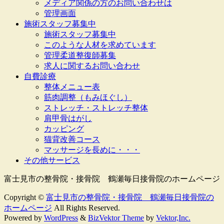
メディア関係の方のお問い合わせは
管理画面
施術スタッフ募集中
施術スタッフ募集中
このような人材を求めています
管理柔道整復師募集
求人に関するお問い合わせ
自費診療
整体メニュー表
筋肉調整（もみほぐし）
ストレッチ・ストレッチ整体
肩甲骨はがし
カッピング
猫背改善コース
マッサージを長めに・・・
その他サービス
富士見市の整骨院・接骨院 鶴瀬毎日接骨院のホームページ
Copyright ©
富士見市の整骨院・接骨院 鶴瀬毎日接骨院の
ホームページ
All Rights Reserved.
Powered by
WordPress
&
BizVektor Theme
by
Vektor,Inc.