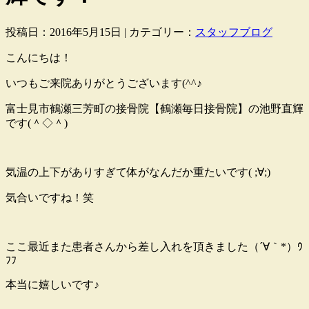
投稿日：2016年5月15日 | カテゴリー：
スタッフブログ
こんにちは！
いつもご来院ありがとうございます(^^♪
富士見市鶴瀬三芳町の接骨院【鶴瀬毎日接骨院】の池野直輝
です(＾◇＾)
気温の上下がありすぎて体がなんだか重たいです( ;∀;)
気合いですね！笑
ここ最近また患者さんから差し入れを頂きました（´∀｀*）ｳ
ﾌﾌ
本当に嬉しいです♪