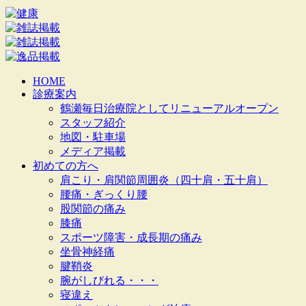
HOME
診療案内
鶴瀬毎日治療院としてリニューアルオープン
スタッフ紹介
地図・駐車場
メディア掲載
初めての方へ
肩こり・肩関節周囲炎（四十肩・五十肩）
腰痛・ぎっくり腰
股関節の痛み
膝痛
スポーツ障害・成長期の痛み
坐骨神経痛
腱鞘炎
腕がしびれる・・・
寝違え