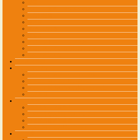
膝痛
スポーツ障害・成長期の痛み
坐骨神経痛
腱鞘炎
腕がしびれる・・・
寝違え
スポーツトレーニング治療
頭痛に困っている方におすすめ
他の治療院では・・・
交通事故外来
各種お問い合わせ
接骨院向け講習会などのご依頼は
治療院に関するお問い合わせ
メディア関係の方のお問い合わせは
管理画面
施術スタッフ募集中
施術スタッフ募集中
このような人材を求めています
管理柔道整復師募集
求人に関するお問い合わせ
自費診療