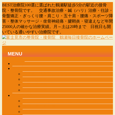
BEST治療院100選に選ばれた鶴瀬駅徒歩5分の駅近の接骨
院・整骨院です。 交通事故治療・鍼（ハリ）治療・往診・
骨盤矯正・ぎっくり腰・肩こり・五十肩・腰痛・スポーツ障
害・整体マッサージ・坐骨神経痛・腱鞘炎・寝違えなど年間
25000人の確かな治療実績。月～土は20時まで 日祝日も開
いている通いやすい治療院です。
MENU
メ
HOME
診療案内
ニ
鶴瀬毎日治療院としてリニューアルオープン
ュ
スタッフ紹介
ー
地図・駐車場
を
メディア掲載
飛
初めての方へ
ば
肩こり・肩関節周囲炎（四十肩・五十肩）
す
腰痛・ぎっくり腰
股関節の痛み