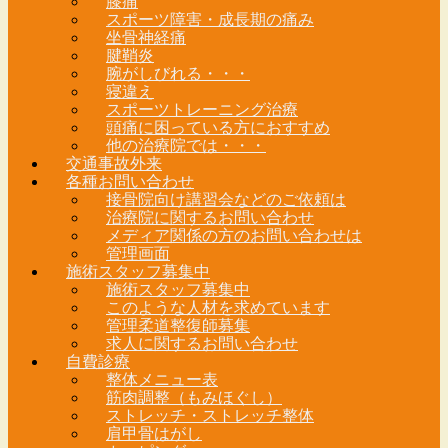
膝痛
スポーツ障害・成長期の痛み
坐骨神経痛
腱鞘炎
腕がしびれる・・・
寝違え
スポーツトレーニング治療
頭痛に困っている方におすすめ
他の治療院では・・・
交通事故外来
各種お問い合わせ
接骨院向け講習会などのご依頼は
治療院に関するお問い合わせ
メディア関係の方のお問い合わせは
管理画面
施術スタッフ募集中
施術スタッフ募集中
このような人材を求めています
管理柔道整復師募集
求人に関するお問い合わせ
自費診療
整体メニュー表
筋肉調整（もみほぐし）
ストレッチ・ストレッチ整体
肩甲骨はがし