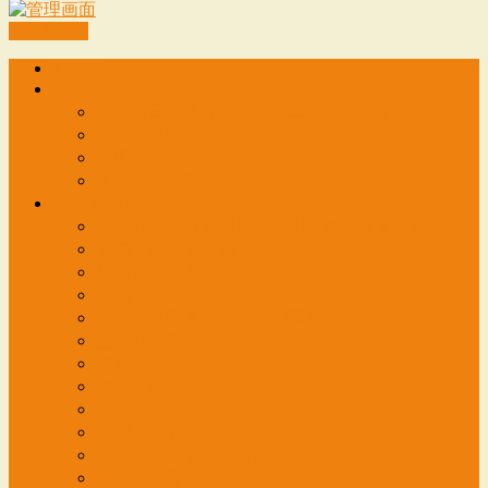
PAGETOP
HOME
診療案内
鶴瀬毎日治療院としてリニューアルオープン
スタッフ紹介
地図・駐車場
メディア掲載
初めての方へ
肩こり・肩関節周囲炎（四十肩・五十肩）
腰痛・ぎっくり腰
股関節の痛み
膝痛
スポーツ障害・成長期の痛み
坐骨神経痛
腱鞘炎
腕がしびれる・・・
寝違え
スポーツトレーニング治療
頭痛に困っている方におすすめ
他の治療院では・・・