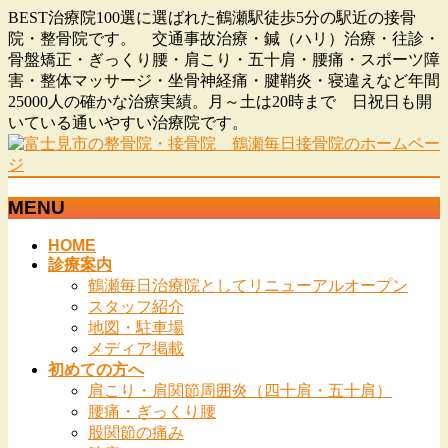
BEST治療院100選に選ばれた鶴瀬駅徒歩5分の駅近の接骨
院・整骨院です。 交通事故治療・鍼（ハリ）治療・往診・
骨盤矯正・ぎっくり腰・肩こり・五十肩・腰痛・スポーツ障
害・整体マッサージ・坐骨神経痛・腱鞘炎・寝違えなど年間
25000人の確かな治療実績。月～土は20時まで 日祝日も開
いている通いやすい治療院です。
MENU
メ
HOME
診療案内
ニ
鶴瀬毎日治療院としてリニューアルオープン
ュ
スタッフ紹介
ー
地図・駐車場
を
メディア掲載
飛
初めての方へ
ば
肩こり・肩関節周囲炎（四十肩・五十肩）
す
腰痛・ぎっくり腰
股関節の痛み