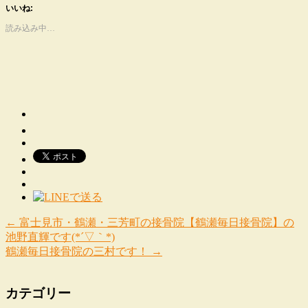
いいね:
読み込み中…
←
富士見市・鶴瀬・三芳町の接骨院【鶴瀬毎日接骨院】の
池野直輝です(*´▽｀*)
鶴瀬毎日接骨院の三村です！
→
カテゴリー