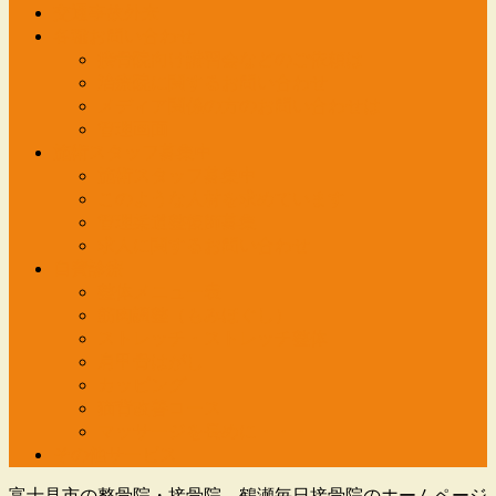
交通事故外来
各種お問い合わせ
接骨院向け講習会などのご依頼は
治療院に関するお問い合わせ
メディア関係の方のお問い合わせは
管理画面
施術スタッフ募集中
施術スタッフ募集中
このような人材を求めています
管理柔道整復師募集
求人に関するお問い合わせ
自費診療
整体メニュー表
筋肉調整（もみほぐし）
ストレッチ・ストレッチ整体
肩甲骨はがし
カッピング
猫背改善コース
マッサージを長めに・・・
その他サービス
富士見市の整骨院・接骨院 鶴瀬毎日接骨院のホームページ