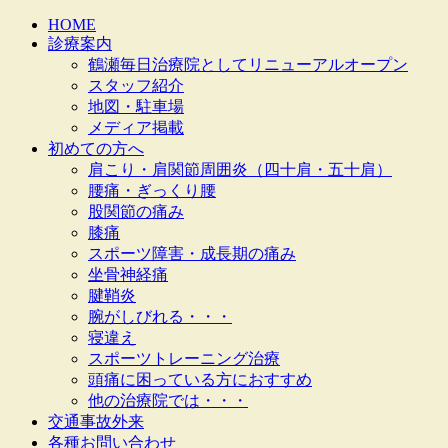
HOME
診療案内
鶴瀬毎日治療院としてリニューアルオープン
スタッフ紹介
地図・駐車場
メディア掲載
初めての方へ
肩こり・肩関節周囲炎（四十肩・五十肩）
腰痛・ぎっくり腰
股関節の痛み
膝痛
スポーツ障害・成長期の痛み
坐骨神経痛
腱鞘炎
腕がしびれる・・・
寝違え
スポーツトレーニング治療
頭痛に困っている方におすすめ
他の治療院では・・・
交通事故外来
各種お問い合わせ