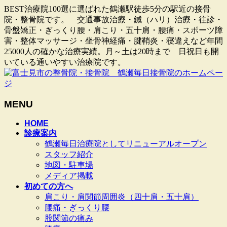
BEST治療院100選に選ばれた鶴瀬駅徒歩5分の駅近の接骨
院・整骨院です。 交通事故治療・鍼（ハリ）治療・往診・
骨盤矯正・ぎっくり腰・肩こり・五十肩・腰痛・スポーツ障
害・整体マッサージ・坐骨神経痛・腱鞘炎・寝違えなど年間
25000人の確かな治療実績。月～土は20時まで 日祝日も開
いている通いやすい治療院です。
MENU
メ
HOME
診療案内
ニ
鶴瀬毎日治療院としてリニューアルオープン
ュ
スタッフ紹介
ー
地図・駐車場
を
メディア掲載
飛
初めての方へ
ば
肩こり・肩関節周囲炎（四十肩・五十肩）
す
腰痛・ぎっくり腰
股関節の痛み