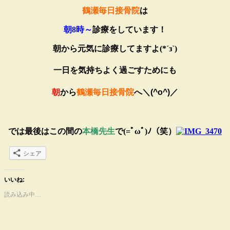
鶴瀬毎日接骨院
は
朝8時～
診療
をしています！
朝から元気に診療してますよ(*´з`)
一日を気持ちよく過ごすためにも
朝
から
鶴瀬毎日接骨院
へ＼(^o^)／
では最後はこの間の
本橋先生
で(=ﾟωﾟ)ﾉ（笑）
シェア
いいね:
読み込み中…