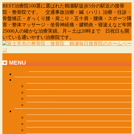
BEST治療院100選に選ばれた鶴瀬駅徒歩5分の駅近の接骨
院・整骨院です。 交通事故治療・鍼（ハリ）治療・往診・
骨盤矯正・ぎっくり腰・肩こり・五十肩・腰痛・スポーツ障
害・整体マッサージ・坐骨神経痛・腱鞘炎・寝違えなど年間
25000人の確かな治療実績。月～土は20時まで 日祝日も開
いている通いやすい治療院です。
MENU
メ
HOME
診療案内
ニ
鶴瀬毎日治療院としてリニューアルオープン
ュ
スタッフ紹介
ー
地図・駐車場
を
メディア掲載
飛
初めての方へ
ば
肩こり・肩関節周囲炎（四十肩・五十肩）
す
腰痛・ぎっくり腰
股関節の痛み