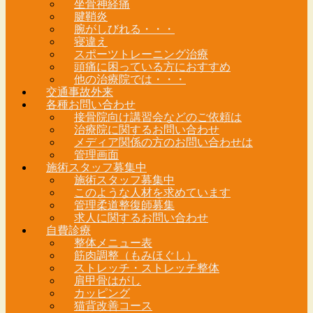
坐骨神経痛
腱鞘炎
腕がしびれる・・・
寝違え
スポーツトレーニング治療
頭痛に困っている方におすすめ
他の治療院では・・・
交通事故外来
各種お問い合わせ
接骨院向け講習会などのご依頼は
治療院に関するお問い合わせ
メディア関係の方のお問い合わせは
管理画面
施術スタッフ募集中
施術スタッフ募集中
このような人材を求めています
管理柔道整復師募集
求人に関するお問い合わせ
自費診療
整体メニュー表
筋肉調整（もみほぐし）
ストレッチ・ストレッチ整体
肩甲骨はがし
カッピング
猫背改善コース