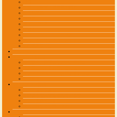
膝痛
スポーツ障害・成長期の痛み
坐骨神経痛
腱鞘炎
腕がしびれる・・・
寝違え
スポーツトレーニング治療
頭痛に困っている方におすすめ
他の治療院では・・・
交通事故外来
各種お問い合わせ
接骨院向け講習会などのご依頼は
治療院に関するお問い合わせ
メディア関係の方のお問い合わせは
管理画面
施術スタッフ募集中
施術スタッフ募集中
このような人材を求めています
管理柔道整復師募集
求人に関するお問い合わせ
自費診療