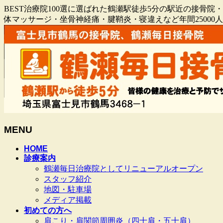
BEST治療院100選に選ばれた鶴瀬駅徒歩5分の駅近の接
体マッサージ・坐骨神経痛・腱鞘炎・寝違えなど年間2500
MENU
メ
HOME
診療案内
ニ
鶴瀬毎日治療院としてリニューアルオープン
ュ
スタッフ紹介
ー
地図・駐車場
を
メディア掲載
飛
初めての方へ
ば
肩こり・肩関節周囲炎（四十肩・五十肩）
す