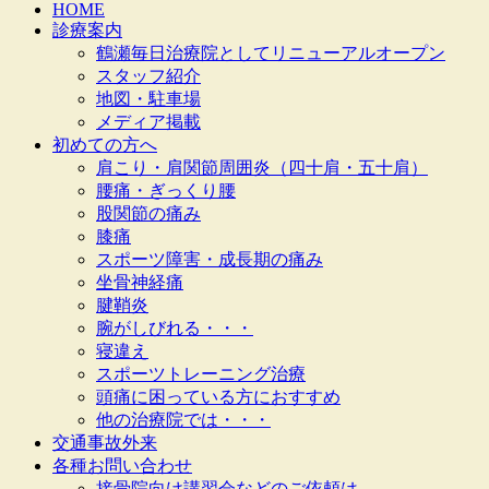
HOME
診療案内
鶴瀬毎日治療院としてリニューアルオープン
スタッフ紹介
地図・駐車場
メディア掲載
初めての方へ
肩こり・肩関節周囲炎（四十肩・五十肩）
腰痛・ぎっくり腰
股関節の痛み
膝痛
スポーツ障害・成長期の痛み
坐骨神経痛
腱鞘炎
腕がしびれる・・・
寝違え
スポーツトレーニング治療
頭痛に困っている方におすすめ
他の治療院では・・・
交通事故外来
各種お問い合わせ
接骨院向け講習会などのご依頼は