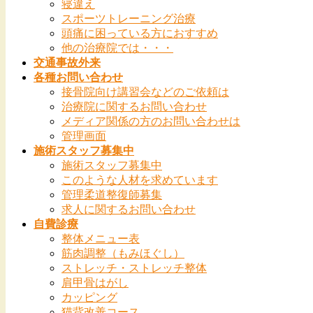
寝違え
スポーツトレーニング治療
頭痛に困っている方におすすめ
他の治療院では・・・
交通事故外来
各種お問い合わせ
接骨院向け講習会などのご依頼は
治療院に関するお問い合わせ
メディア関係の方のお問い合わせは
管理画面
施術スタッフ募集中
施術スタッフ募集中
このような人材を求めています
管理柔道整復師募集
求人に関するお問い合わせ
自費診療
整体メニュー表
筋肉調整（もみほぐし）
ストレッチ・ストレッチ整体
肩甲骨はがし
カッピング
猫背改善コース