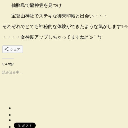
仙酔島で龍神雲を見つけ
宝登山神社でステキな御朱印帳と出会い・・・
それぞれでとても神秘的な体験ができたような気がします✨✨
・・・・女神度アップしちゃってますね(*´ω｀*)
シェア
いいね:
読み込み中…