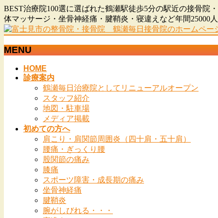
BEST治療院100選に選ばれた鶴瀬駅徒歩5分の駅近の接
体マッサージ・坐骨神経痛・腱鞘炎・寝違えなど年間2500
MENU
メ
HOME
診療案内
ニ
鶴瀬毎日治療院としてリニューアルオープン
ュ
スタッフ紹介
ー
地図・駐車場
を
メディア掲載
飛
初めての方へ
ば
肩こり・肩関節周囲炎（四十肩・五十肩）
す
腰痛・ぎっくり腰
股関節の痛み
膝痛
スポーツ障害・成長期の痛み
坐骨神経痛
腱鞘炎
腕がしびれる・・・