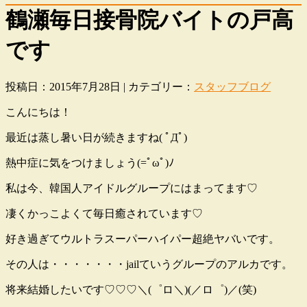
鶴瀬毎日接骨院バイトの戸高
です
投稿日：2015年7月28日 | カテゴリー：
スタッフブログ
こんにちは！
最近は蒸し暑い日が続きますね( ﾟДﾟ)
熱中症に気をつけましょう(=ﾟωﾟ)ﾉ
私は今、韓国人アイドルグループにはまってます♡
凄くかっこよくて毎日癒されています♡
好き過ぎてウルトラスーパーハイパー超絶ヤバいです。
その人は・・・・・・・jailていうグループのアルカです。
将来結婚したいです♡♡♡＼(゜ロ＼)(／ロ゜)／(笑)