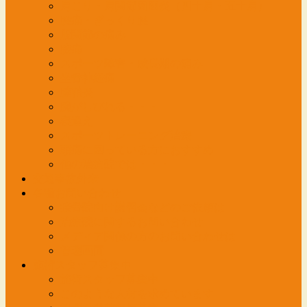
肩こり・肩関節周囲炎（四十肩・五十肩）
腰痛・ぎっくり腰
股関節の痛み
膝痛
スポーツ障害・成長期の痛み
坐骨神経痛
腱鞘炎
腕がしびれる・・・
寝違え
スポーツトレーニング治療
頭痛に困っている方におすすめ
他の治療院では・・・
交通事故外来
各種お問い合わせ
接骨院向け講習会などのご依頼は
治療院に関するお問い合わせ
メディア関係の方のお問い合わせは
管理画面
施術スタッフ募集中
施術スタッフ募集中
このような人材を求めています