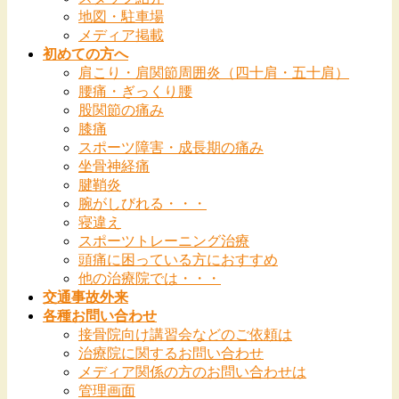
地図・駐車場
を
メディア掲載
飛
初めての方へ
ば
肩こり・肩関節周囲炎（四十肩・五十肩）
す
腰痛・ぎっくり腰
股関節の痛み
膝痛
スポーツ障害・成長期の痛み
坐骨神経痛
腱鞘炎
腕がしびれる・・・
寝違え
スポーツトレーニング治療
頭痛に困っている方におすすめ
他の治療院では・・・
交通事故外来
各種お問い合わせ
接骨院向け講習会などのご依頼は
治療院に関するお問い合わせ
メディア関係の方のお問い合わせは
管理画面