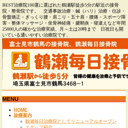
BEST治療院100選に選ばれた鶴瀬駅徒歩5分の駅近の接骨
院・整骨院です。 交通事故治療・鍼（ハリ）治療・往診・
骨盤矯正・ぎっくり腰・肩こり・五十肩・腰痛・スポーツ障
害・整体マッサージ・坐骨神経痛・腱鞘炎・寝違えなど年間
25000人の確かな治療実績。月～土は20時まで 日祝日も開
いている通いやすい治療院です。
MENU
メ
HOME
診療案内
ニ
鶴瀬毎日治療院としてリニューアルオープン
ュ
スタッフ紹介
ー