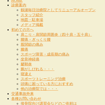
HOME
診療案内
鶴瀬毎日治療院としてリニューアルオープン
スタッフ紹介
地図・駐車場
メディア掲載
初めての方へ
肩こり・肩関節周囲炎（四十肩・五十肩）
腰痛・ぎっくり腰
股関節の痛み
膝痛
スポーツ障害・成長期の痛み
坐骨神経痛
腱鞘炎
腕がしびれる・・・
寝違え
スポーツトレーニング治療
頭痛に困っている方におすすめ
他の治療院では・・・
交通事故外来
各種お問い合わせ
接骨院向け講習会などのご依頼は