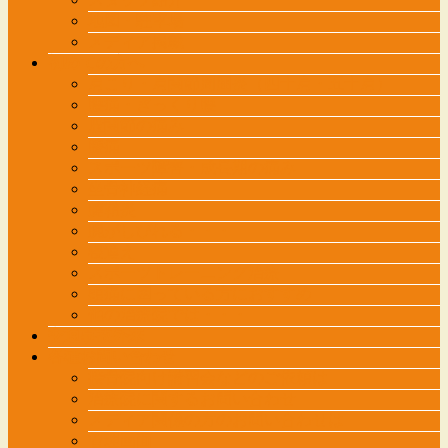
ー
地図・駐車場
を
メディア掲載
飛
初めての方へ
ば
肩こり・肩関節周囲炎（四十肩・五十肩）
す
腰痛・ぎっくり腰
股関節の痛み
膝痛
スポーツ障害・成長期の痛み
坐骨神経痛
腱鞘炎
腕がしびれる・・・
寝違え
スポーツトレーニング治療
頭痛に困っている方におすすめ
他の治療院では・・・
交通事故外来
各種お問い合わせ
接骨院向け講習会などのご依頼は
治療院に関するお問い合わせ
メディア関係の方のお問い合わせは
管理画面