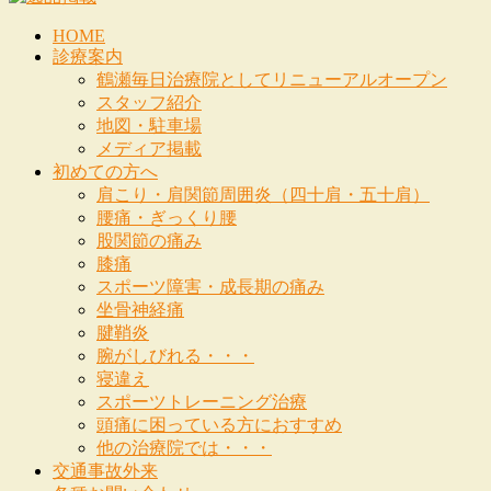
HOME
診療案内
鶴瀬毎日治療院としてリニューアルオープン
スタッフ紹介
地図・駐車場
メディア掲載
初めての方へ
肩こり・肩関節周囲炎（四十肩・五十肩）
腰痛・ぎっくり腰
股関節の痛み
膝痛
スポーツ障害・成長期の痛み
坐骨神経痛
腱鞘炎
腕がしびれる・・・
寝違え
スポーツトレーニング治療
頭痛に困っている方におすすめ
他の治療院では・・・
交通事故外来