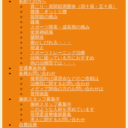
初めての方へ
肩こり・肩関節周囲炎（四十肩・五十肩）
腰痛・ぎっくり腰
股関節の痛み
膝痛
スポーツ障害・成長期の痛み
坐骨神経痛
腱鞘炎
腕がしびれる・・・
寝違え
スポーツトレーニング治療
頭痛に困っている方におすすめ
他の治療院では・・・
交通事故外来
各種お問い合わせ
接骨院向け講習会などのご依頼は
治療院に関するお問い合わせ
メディア関係の方のお問い合わせは
管理画面
施術スタッフ募集中
施術スタッフ募集中
このような人材を求めています
管理柔道整復師募集
求人に関するお問い合わせ
自費診療