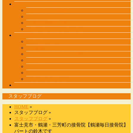
施術スタッフ募集中
施術スタッフ募集中
このような人材を求めています
管理柔道整復師募集
求人に関するお問い合わせ
自費診療
整体メニュー表
筋肉調整（もみほぐし）
ストレッチ・ストレッチ整体
肩甲骨はがし
カッピング
猫背改善コース
マッサージを長めに・・・
その他サービス
スタッフブログ
HOME
»
スタッフブログ »
スタッフブログ
»
富士見市・鶴瀬・三芳町の接骨院【鶴瀬毎日接骨院】
パートの鈴木です