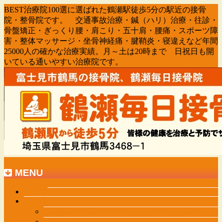
BEST治療院100選に選ばれた鶴瀬駅徒歩5分の駅近の接骨
院・整骨院です。 交通事故治療・鍼（ハリ）治療・往診・
骨盤矯正・ぎっくり腰・肩こり・五十肩・腰痛・スポーツ障
害・整体マッサージ・坐骨神経痛・腱鞘炎・寝違えなど年間
25000人の確かな治療実績。月～土は20時まで 日祝日も開
いている通いやすい治療院です。
MENU
メ
HOME
診療案内
ニ
鶴瀬毎日治療院としてリニューアルオープン
ュ
スタッフ紹介