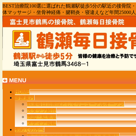
BEST治療院100選に選ばれた鶴瀬駅徒歩5分の駅近の接
体マッサージ・坐骨神経痛・腱鞘炎・寝違えなど年間2500
MENU
メ
HOME
診療案内
ニ
鶴瀬毎日治療院としてリニューアルオープン
ュ
スタッフ紹介
ー
地図・駐車場
を
メディア掲載
飛
初めての方へ
ば
肩こり・肩関節周囲炎（四十肩・五十肩）