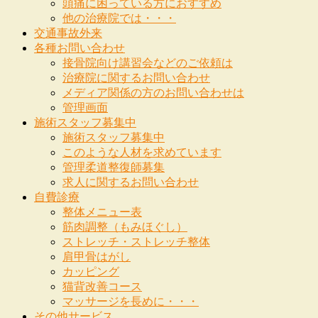
頭痛に困っている方におすすめ
他の治療院では・・・
交通事故外来
各種お問い合わせ
接骨院向け講習会などのご依頼は
治療院に関するお問い合わせ
メディア関係の方のお問い合わせは
管理画面
施術スタッフ募集中
施術スタッフ募集中
このような人材を求めています
管理柔道整復師募集
求人に関するお問い合わせ
自費診療
整体メニュー表
筋肉調整（もみほぐし）
ストレッチ・ストレッチ整体
肩甲骨はがし
カッピング
猫背改善コース
マッサージを長めに・・・
その他サービス