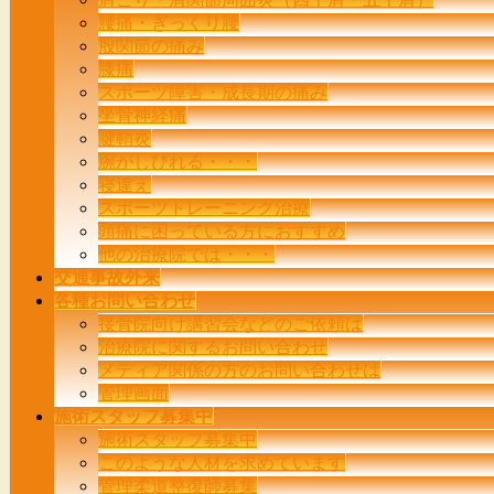
す
腰痛・ぎっくり腰
股関節の痛み
膝痛
スポーツ障害・成長期の痛み
坐骨神経痛
腱鞘炎
腕がしびれる・・・
寝違え
スポーツトレーニング治療
頭痛に困っている方におすすめ
他の治療院では・・・
交通事故外来
各種お問い合わせ
接骨院向け講習会などのご依頼は
治療院に関するお問い合わせ
メディア関係の方のお問い合わせは
管理画面
施術スタッフ募集中
施術スタッフ募集中
このような人材を求めています
管理柔道整復師募集