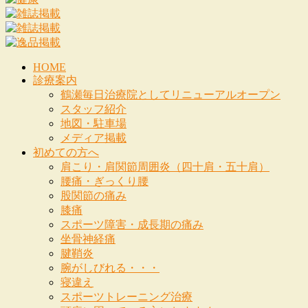
HOME
診療案内
鶴瀬毎日治療院としてリニューアルオープン
スタッフ紹介
地図・駐車場
メディア掲載
初めての方へ
肩こり・肩関節周囲炎（四十肩・五十肩）
腰痛・ぎっくり腰
股関節の痛み
膝痛
スポーツ障害・成長期の痛み
坐骨神経痛
腱鞘炎
腕がしびれる・・・
寝違え
スポーツトレーニング治療