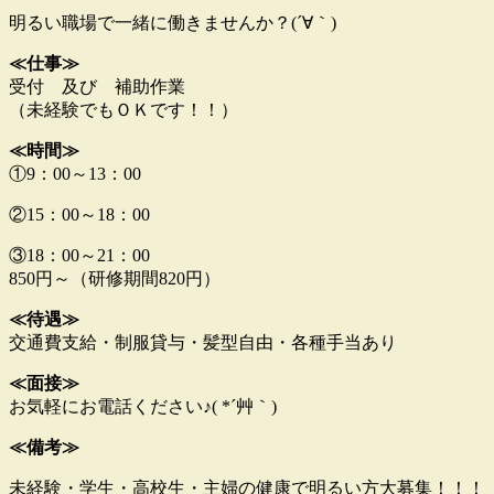
明るい職場で一緒に働きませんか？(´∀｀)
≪仕事≫
受付 及び 補助作業
（未経験でもＯＫです！！）
≪時間≫
①9：00～13：00
②15：00～18：00
③18：00～21：00
850円～（研修期間820円）
≪待遇≫
交通費支給・制服貸与・髪型自由・各種手当あり
≪面接≫
お気軽にお電話ください♪( *´艸｀)
≪備考≫
未経験・学生・高校生・主婦の健康で明るい方大募集！！！